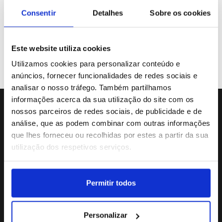
Galeria de Vídeos
Consentir
Detalhes
Sobre os cookies
Este website utiliza cookies
Previous
«
31
32
33
34
35
Utilizamos cookies para personalizar conteúdo e
anúncios, fornecer funcionalidades de redes sociais e
analisar o nosso tráfego. Também partilhamos
informações acerca da sua utilização do site com os
nossos parceiros de redes sociais, de publicidade e de
Sede da Agência
análise, que as podem combinar com outras informações
Rua Dr.João Couto Lote C
que lhes forneceu ou recolhidas por estes a partir da sua
(+351) 217116500
utilização dos respetivos serviços.
agencialusa@lusa.pt
Permitir todos
Social
Personalizar