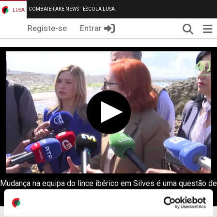
COMBATE FAKE NEWS
ESCOLA LUSA
LUSA
Pesqui
Me
Registe-se
Entrar
Mudança na equipa do lince ibérico em Silves é uma questão de
"gestão interna" - ministra do Ambiente (editado)