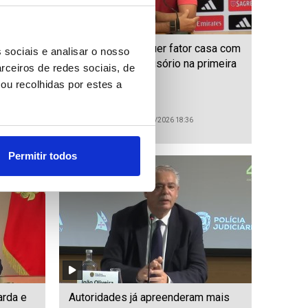
asa com
LE: Marco Silva quer fator casa com
 sociais e analisar o nosso
imeira
mesmo peso decisório na primeira
rceiros de redes sociais, de
mão
ou recolhidas por estes a
ID: 47569609
Date: 05/08/2026 18:36
Permitir todos
arda e
Autoridades já apreenderam mais