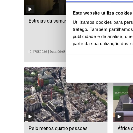
Este website utiliza cookies
Estreias da semana (editado)
Ucrâni
Utilizamos cookies para pers
russos
tráfego. Também partilhamos 
julho
publicidade e de análise, q
partir da sua utilização dos 
ID: 47559036
Date: 06/08/2026 07:00
ID: 475702
Pelo menos quatro pessoas
África 