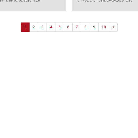
15
Date: 05/08/2026 14:26
ID: 47567243
Date: 05/08/2026 12:16
Next
1
2
3
4
5
6
7
8
9
10
»
Agência
.João Couto Lote C
 217116500
alusa@lusa.pt
 LUSA
Contactos
Termos e Condições
Política de Privacidade
reservados