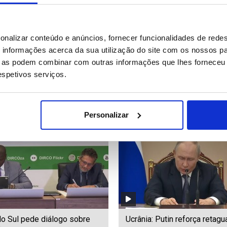
a: ONU condena ataques
LE: Marco Silva quer fator c
onalizar conteúdo e anúncios, fornecer funcionalidades de redes
 que mataram 377 civis em
mesmo peso decisório na pr
informações acerca da sua utilização do site com os nossos pa
mão (editado)
ue as podem combinar com outras informações que lhes forneceu 
respetivos serviços.
71
Date: 05/08/2026 20:24
ID: 47569690
Date: 05/08/2026 18:39
Personalizar
do Sul pede diálogo sobre
Ucrânia: Putin reforça retagu