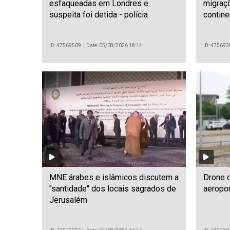
esfaqueadas em Londres e
migraçõ
suspeita foi detida - polícia
contine
ID: 47569509
Date: 05/08/2026 18:14
ID: 475693
MNE árabes e islâmicos discutem a
Drone 
"santidade" dos locais sagrados de
aeropo
Jerusalém