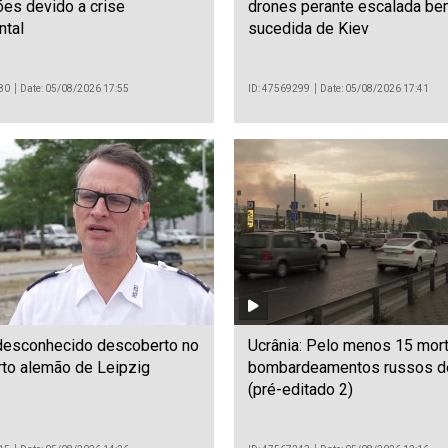
es devido a crise
drones perante escalada be
ntal
sucedida de Kiev
80
Date: 05/08/2026 17:55
ID: 47569299
Date: 05/08/2026 17:41
desconhecido descoberto no
Ucrânia: Pelo menos 15 mor
rto alemão de Leipzig
bombardeamentos russos d
(pré-editado 2)