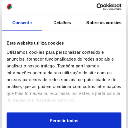
continental
sucedida de Kiev
ID: 47569380
Date: 05/08/2026 17:55
ID: 47569299
Date: 05/08/2026 17:41
Consentir
Detalhes
Sobre os cookies
Este website utiliza cookies
Utilizamos cookies para personalizar conteúdo e
anúncios, fornecer funcionalidades de redes sociais e
analisar o nosso tráfego. Também partilhamos
Autoridades já
MNE árabes e islâmicos
informações acerca da sua utilização do site com os
apreenderam mais
discutem a "santidade"
cocaína em 2026 do que
dos locais sagrados de
nossos parceiros de redes sociais, de publicidade e de
em todo o ano de 2025 -
Jerusalém
análise, que as podem combinar com outras informações
PJ (editado)
que lhes forneceu ou recolhidas por estes a partir da sua
ID: 47568772
Date: 05/08/2026 16:16
utilização dos respetivos serviços.
ID: 47569129
Date: 05/08/2026 17:16
Permitir todos