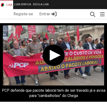
LUSA VERIFICA
ESCOLA LUSA
LUSA
Pesqui
Me
Registe-se
Entrar
PCP defende que pacote laboral tem de ser travado já e avisa
para "cambalhotas" do Chega