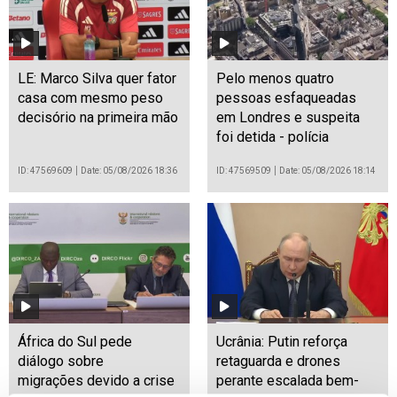
LE: Marco Silva quer fator
Pelo menos quatro
casa com mesmo peso
pessoas esfaqueadas
decisório na primeira mão
em Londres e suspeita
foi detida - polícia
ID: 47569609
Date: 05/08/2026 18:36
ID: 47569509
Date: 05/08/2026 18:14
África do Sul pede
Ucrânia: Putin reforça
diálogo sobre
retaguarda e drones
migrações devido a crise
perante escalada bem-