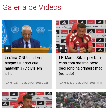
Galeria de Vídeos
Ucrânia: ONU condena
LE: Marco Silva quer fator
ataques russos que
casa com mesmo peso
mataram 377 civis em
decisório na primeira mão
julho
(editado)
ID: 47570271
Date: 05/08/2026 20:24
ID: 47569690
Date: 05/08/2026 18:39