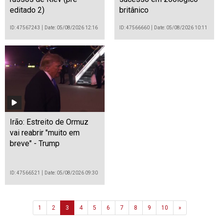
editado 2)
britânico
ID: 47567243
Date: 05/08/2026 12:16
ID: 47566660
Date: 05/08/2026 10:11
Irão: Estreito de Ormuz
vai reabrir "muito em
breve" - Trump
ID: 47566521
Date: 05/08/2026 09:30
Next
1
2
3
4
5
6
7
8
9
10
»