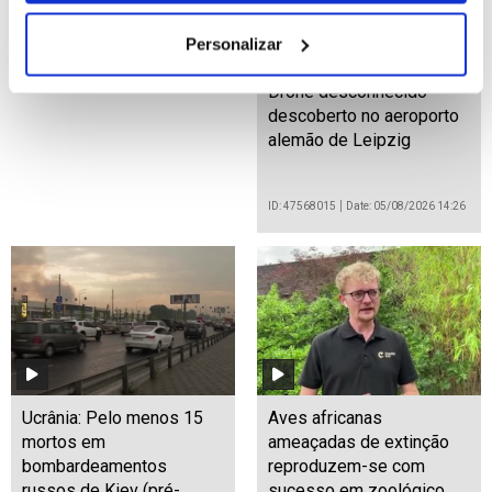
Personalizar
Drone desconhecido
descoberto no aeroporto
alemão de Leipzig
ID: 47568015
Date: 05/08/2026 14:26
Ucrânia: Pelo menos 15
Aves africanas
mortos em
ameaçadas de extinção
bombardeamentos
reproduzem-se com
russos de Kiev (pré-
sucesso em zoológico