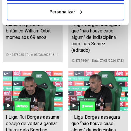
Personalizar
Músico e produtor
I Liga: Borges assegura
britânico William Orbit
que “não houve caso
morreu aos 69 anos
algum” de indisciplina
com Luis Suárez
(editado)
ID: 47578955
Date: 07/08/2026 18:14
ID: 47578661
Date: 07/08/2026 17:13
I Liga: Rui Borges assume
I Liga: Borges assegura
desejo de voltar a ganhar
que “não houve caso
títulos pelo Sporting
algum” de indisciplina