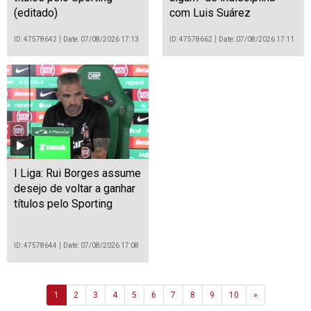
(editado)
com Luis Suárez
ID: 47578642
Date: 07/08/2026 17:13
ID: 47578662
Date: 07/08/2026 17:11
I Liga: Rui Borges assume
desejo de voltar a ganhar
títulos pelo Sporting
ID: 47578644
Date: 07/08/2026 17:08
Next
1
2
3
4
5
6
7
8
9
10
»