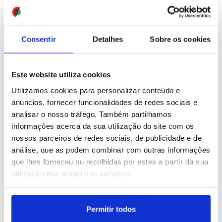
ID: 47581046
Date: 08/08/2026 12:45
Consentir
Detalhes
Sobre os cookies
Este website utiliza cookies
Utilizamos cookies para personalizar conteúdo e
anúncios, fornecer funcionalidades de redes sociais e
analisar o nosso tráfego. Também partilhamos
Vítmas de 'nudes' criadas
Tribunal suspende
informações acerca da sua utilização do site com os
com IA obrigadas a mudar
construção de salão de
de escola para escapar
baile de Trump e exige
nossos parceiros de redes sociais, de publicidade e de
ao 'bullying' (editado)
aprovação do Congresso
análise, que as podem combinar com outras informações
que lhes forneceu ou recolhidas por estes a partir da sua
ID: 47578656
Date: 08/08/2026 05:00
ID: 47579253
Date: 07/08/2026 19:23
utilização dos respetivos serviços.
Permitir todos