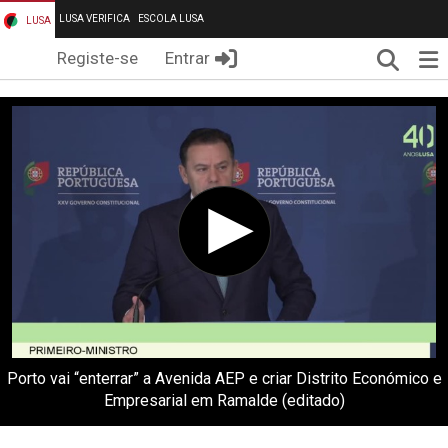
LUSA VERIFICA
ESCOLA LUSA
LUSA
Pesqui
Me
Registe-se
Entrar
Porto vai “enterrar” a Avenida AEP e criar Distrito Económico e
Empresarial em Ramalde (editado)