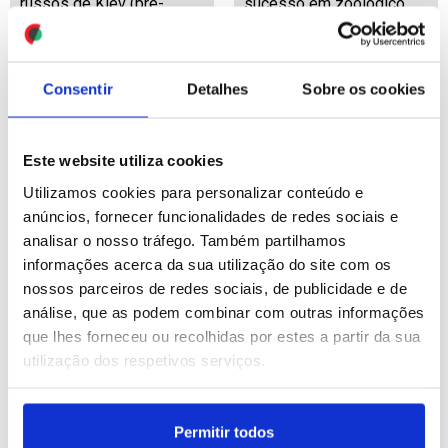
russos de Kiev (pré-
sucesso em zoológico
editado 2)
britânico
ID: 47567243
Date: 05/08/2026 12:16
ID: 47566660
Date: 05/08/2026 10:11
Consentir
Detalhes
Sobre os cookies
Este website utiliza cookies
Utilizamos cookies para personalizar conteúdo e
anúncios, fornecer funcionalidades de redes sociais e
analisar o nosso tráfego. Também partilhamos
Irão: Estreito de Ormuz
Ucrânia: Pelo menos 15
informações acerca da sua utilização do site com os
vai reabrir "muito em
mortos em
nossos parceiros de redes sociais, de publicidade e de
breve" - Trump
bombardeamentos
análise, que as podem combinar com outras informações
russos de Kiev
que lhes forneceu ou recolhidas por estes a partir da sua
utilização dos respetivos serviços.
ID: 47566521
Date: 05/08/2026 09:30
ID: 47566477
Date: 05/08/2026 09:13
Permitir todos