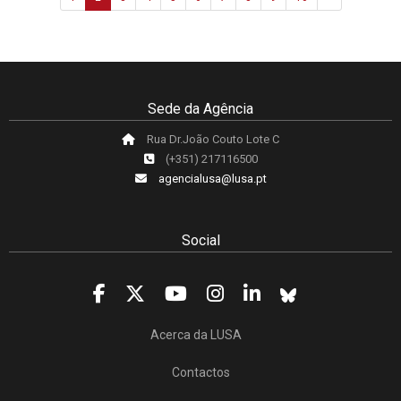
Sede da Agência
Rua Dr.João Couto Lote C
(+351) 217116500
agencialusa@lusa.pt
Social
Acerca da LUSA
Contactos