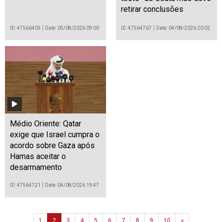
retirar conclusões
ID: 47566403
Date: 05/08/2026 09:00
ID: 47564767
Date: 04/08/2026 20:02
Médio Oriente: Qatar
exige que Israel cumpra o
acordo sobre Gaza após
Hamas aceitar o
desarmamento
ID: 47564721
Date: 04/08/2026 19:47
Next
1
2
3
4
5
6
7
8
9
10
»