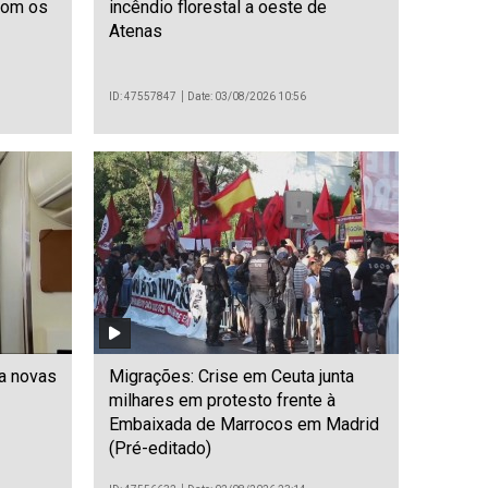
com os
incêndio florestal a oeste de
Atenas
ID: 47557847
Date: 03/08/2026 10:56
ia novas
Migrações: Crise em Ceuta junta
milhares em protesto frente à
Embaixada de Marrocos em Madrid
(Pré-editado)