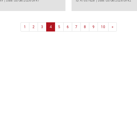
49
Date: 03/08/2026 09:47
ID: 47557628
Date: 03/08/2026 09:42
Next
1
2
3
4
5
6
7
8
9
10
»
Agência
.João Couto Lote C
 217116500
alusa@lusa.pt
 LUSA
Contactos
Termos e Condições
Política de Privacidade
reservados