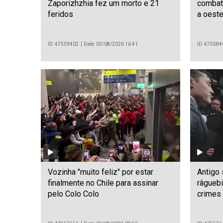
Zaporizhzhia fez um morto e 21
combate
feridos
a oest
ID: 47559402
Date: 03/08/2026 16:41
ID: 475584
Vozinha "muito feliz" por estar
Antigo 
finalmente no Chile para assinar
râguebi
pelo Colo Colo
crimes