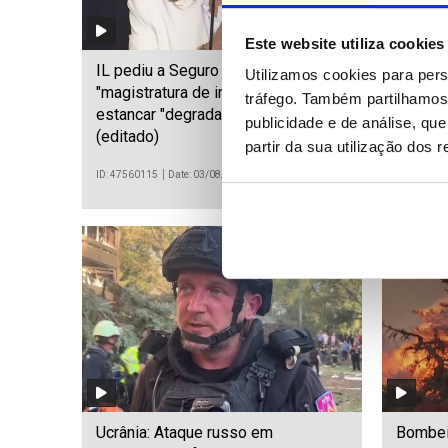
Este website utiliza cookies
IL pediu a Seguro que use
Níveis 
Utilizamos cookies para pers
"magistratura de influência" para
Danúbio
tráfego. Também partilhamos 
estancar "degradar das instituições"
uma em
publicidade e de análise, q
(editado)
partir da sua utilização dos 
ID: 47560115
Date: 03/08/2026 19:15
ID: 475597
Ucrânia: Ataque russo em
Bombei