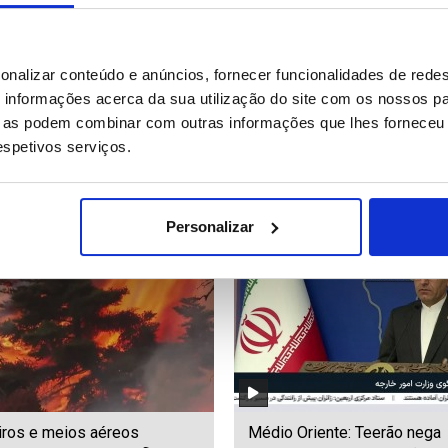
historicamente baixos do rio
Clima "xenófobo" na África d
onalizar conteúdo e anúncios, fornecer funcionalidades de redes
 levam a Hungria à beira de
obriga ganeses e nigerianos
informações acerca da sua utilização do site com os nossos pa
ergência energética
regressar ao seu país
ue as podem combinar com outras informações que lhes forneceu 
respetivos serviços.
01
Date: 03/08/2026 17:42
ID: 47559637
Date: 03/08/2026 17:26
Personalizar
ros e meios aéreos
Médio Oriente: Teerão nega