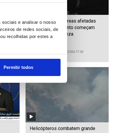
o Sul
PM Japão visita áreas afetadas
 sociais e analisar o nosso
 a
pelo sismo enquanto começam
rceiros de redes sociais, de
trabalhos de limpeza
ou recolhidas por estes a
ID: 47559502
Date: 03/08/2026 17:03
Permitir todos
Helicópteros combatem grande