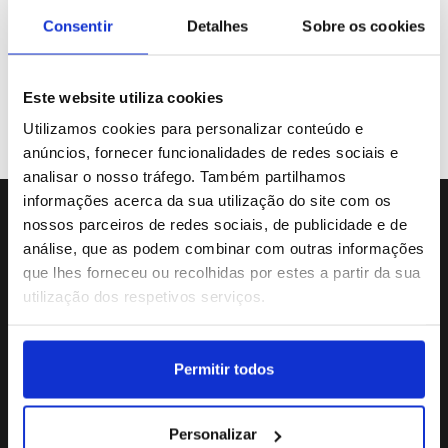
Galeria de Vídeos
Consentir
Detalhes
Sobre os cookies
Este website utiliza cookies
Previous
«
31
32
33
34
35
Utilizamos cookies para personalizar conteúdo e
anúncios, fornecer funcionalidades de redes sociais e
analisar o nosso tráfego. Também partilhamos
informações acerca da sua utilização do site com os
nossos parceiros de redes sociais, de publicidade e de
Sede da Agência
análise, que as podem combinar com outras informações
Rua Dr.João Couto Lote C
que lhes forneceu ou recolhidas por estes a partir da sua
(+351) 217116500
utilização dos respetivos serviços.
agencialusa@lusa.pt
Permitir todos
Social
Personalizar