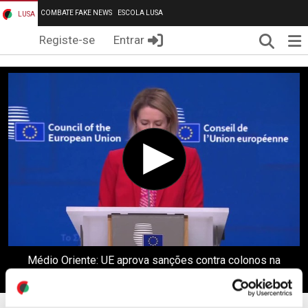
COMBATE FAKE NEWS
ESCOLA LUSA
LUSA
Pesqui
Me
Registe-se
Entrar
Médio Oriente: UE aprova sanções contra colonos na
Cisjordânia