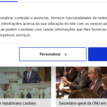
ara 18 o número de mortos
Lula critica Trump por corte 
onalizar conteúdo e anúncios, fornecer funcionalidades de redes
o que atingiu o Japão -
verbas na OMS e cita siste
informações acerca da sua utilização do site com os nossos pa
dades
público de saúde do Brasil
ue as podem combinar com outras informações que lhes forneceu 
respetivos serviços.
00
Date: 29/07/2026 13:10
ID: 47535573
Date: 29/07/2026 12:32
Personalizar
r republicano Lindsey
Secretário-geral da ONU em