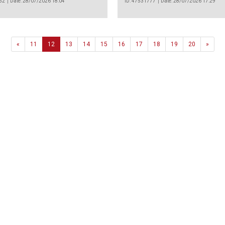
52
Date: 28/07/2026 18:04
ID: 47531777
Date: 28/07/2026 17:29
Previous
Next
«
11
12
13
14
15
16
17
18
19
20
»
Agência
.João Couto Lote C
 217116500
alusa@lusa.pt
 LUSA
Contactos
Termos e Condições
Política de Privacidade
reservados