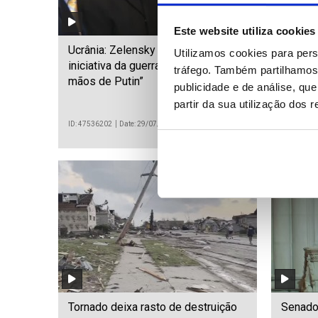
Este website utiliza cookies
Ucrânia: Zelensky afirma que
Sobe p
Utilizamos cookies para pers
iniciativa da guerra "já não está nas
no sism
tráfego. Também partilhamos 
mãos de Putin”
Autori
publicidade e de análise, q
partir da sua utilização dos 
ID: 47536202
Date: 29/07/2026 14:20
ID: 475358
Tornado deixa rasto de destruição
Senado