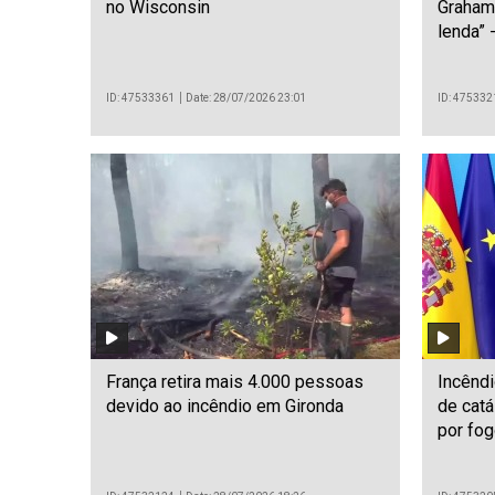
no Wisconsin
Graham
lenda” 
ID: 47533361
Date: 28/07/2026 23:01
ID: 475332
França retira mais 4.000 pessoas
Incêndi
devido ao incêndio em Gironda
de catá
por fo