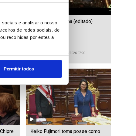
de
Estreias da semana (editado)
 sociais e analisar o nosso
ma
rceiros de redes sociais, de
ou recolhidas por estes a
ID: 47531444
Date: 29/07/2026 07:00
Permitir todos
 Chipre
Keiko Fujimori toma posse como