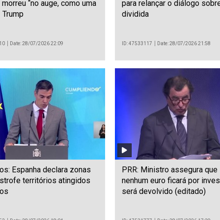
 morreu “no auge, como uma
para relançar o diálogo sobre
- Trump
dividida
10
Date: 28/07/2026 22:09
ID: 47533117
Date: 28/07/2026 21:58
os: Espanha declara zonas
PRR: Ministro assegura que
strofe territórios atingidos
nenhum euro ficará por inves
gos
será devolvido (editado)