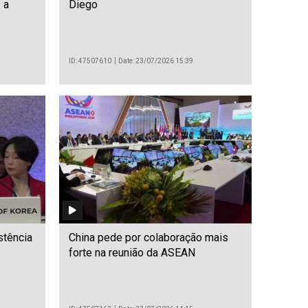
 a
Diego
ID: 47507610
Date: 23/07/2026 15:39
stência
China pede por colaboração mais
forte na reunião da ASEAN