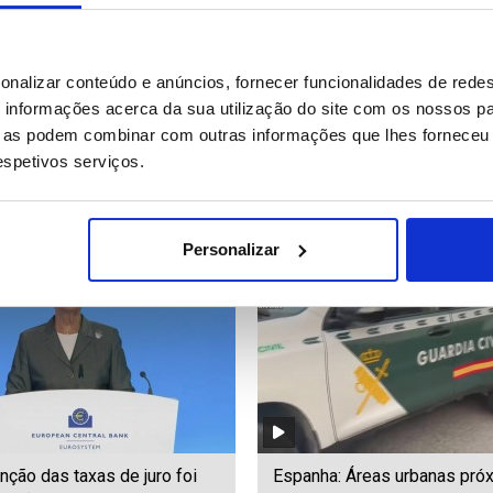
Branco destaca ótimas
Ministro da Administração In
onalizar conteúdo e anúncios, fornecer funcionalidades de redes
s parlamentares entre
diz que se sente legitimado
informações acerca da sua utilização do site com os nossos pa
l e Angola (editado)
continuar a trabalhar (editado
ue as podem combinar com outras informações que lhes forneceu 
respetivos serviços.
35
Date: 23/07/2026 18:00
ID: 47508587
Date: 23/07/2026 17:49
Personalizar
ção das taxas de juro foi
Espanha: Áreas urbanas pró