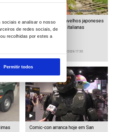
terna
Invasão de escaravelhos japoneses
 sociais e analisar o nosso
 para
ameaça as vinhas italianas
rceiros de redes sociais, de
)
(Editado)
ou recolhidas por estes a
ID: 47508349
Date: 23/07/2026 17:30
Permitir todos
ximas
Comic-con arranca hoje em San