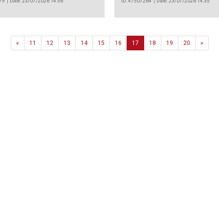
79
Date: 23/07/2026 14:56
ID: 47507264
Date: 23/07/2026 14:35
Previous
Next
«
11
12
13
14
15
16
17
18
19
20
»
Agência
.João Couto Lote C
 217116500
alusa@lusa.pt
 LUSA
Contactos
Termos e Condições
Política de Privacidade
reservados