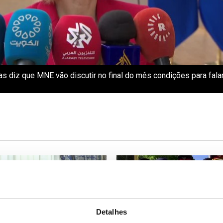
las diz que MNE vão discutir no final do mês condições para fal
Detalhes