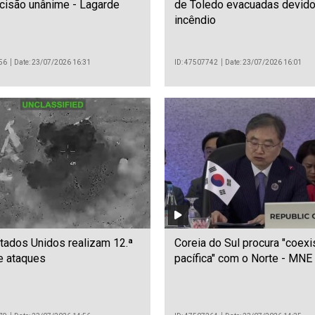
cisão unânime - Lagarde
de Toledo evacuadas devido
incêndio
56
Date: 23/07/2026 16:31
ID: 47507742
Date: 23/07/2026 16:01
stados Unidos realizam 12.ª
Coreia do Sul procura "coexi
e ataques
pacífica" com o Norte - MNE