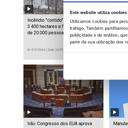
Este website utiliza cookies
Incêndio "contido" em França atingiu
Aguiar 
Utilizamos cookies para pers
3.400 hectares e forçou à retirada
relaçõe
tráfego. Também partilhamos 
de 20.000 pessoas
Portuga
publicidade e de análise, q
partir da sua utilização dos 
ID: 47510246
Date: 23/07/2026 22:54
ID: 475086
Irão: Congresso dos EUA aprova
Manuten