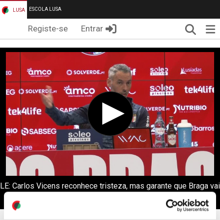
ESCOLA LUSA
LUSA
Pesqui
Me
Registe-se
Entrar
LE: Carlos Vicens reconhece tristeza, mas garante que Braga vai
dar tudo na Luz