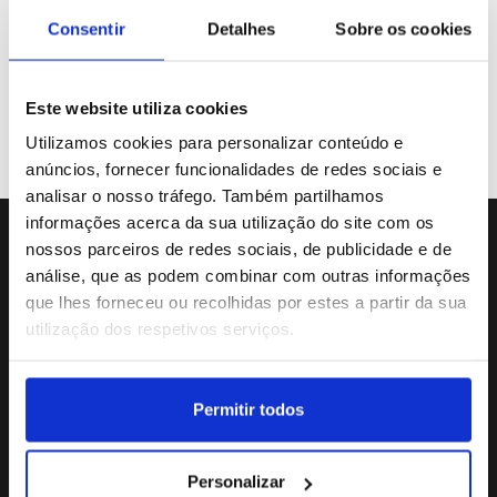
Galeria de Vídeos
Consentir
Detalhes
Sobre os cookies
Este website utiliza cookies
Previous
«
31
32
33
34
Utilizamos cookies para personalizar conteúdo e
anúncios, fornecer funcionalidades de redes sociais e
analisar o nosso tráfego. Também partilhamos
informações acerca da sua utilização do site com os
nossos parceiros de redes sociais, de publicidade e de
Sede da Agência
análise, que as podem combinar com outras informações
Rua Dr.João Couto Lote C
que lhes forneceu ou recolhidas por estes a partir da sua
(+351) 217116500
utilização dos respetivos serviços.
agencialusa@lusa.pt
Permitir todos
Social
Personalizar