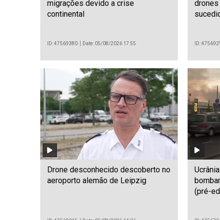
migrações devido a crise
drones
continental
sucedi
ID: 47569380
Date: 05/08/2026 17:55
ID: 475692
Drone desconhecido descoberto no
Ucrâni
aeroporto alemão de Leipzig
bombar
(pré-ed