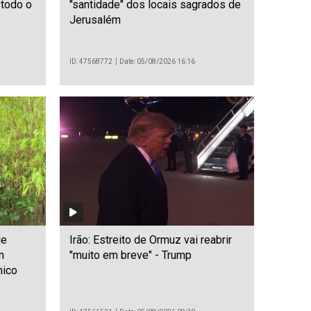
todo o
"santidade" dos locais sagrados de
Jerusalém
ID: 47568772
Date: 05/08/2026 16:16
de
Irão: Estreito de Ormuz vai reabrir
m
"muito em breve" - Trump
nico