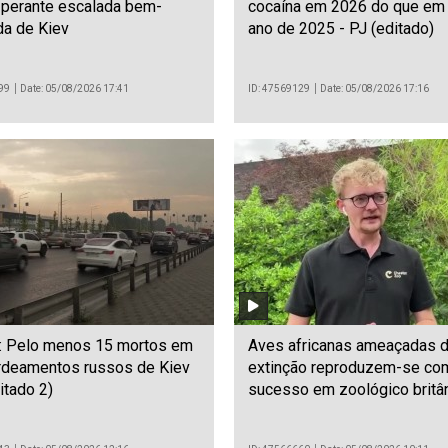
 perante escalada bem-
cocaína em 2026 do que em 
da de Kiev
ano de 2025 - PJ (editado)
99
Date: 05/08/2026 17:41
ID: 47569129
Date: 05/08/2026 17:16
a: Pelo menos 15 mortos em
Aves africanas ameaçadas 
deamentos russos de Kiev
extinção reproduzem-se co
itado 2)
sucesso em zoológico britâ