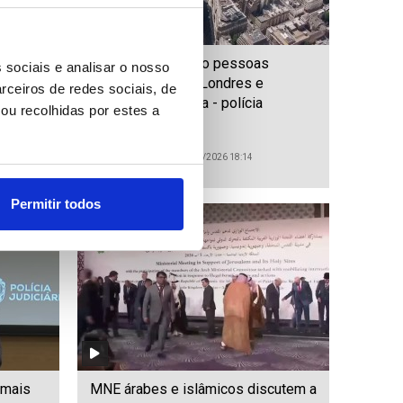
asa com
Pelo menos quatro pessoas
 sociais e analisar o nosso
imeira
esfaqueadas em Londres e
rceiros de redes sociais, de
suspeita foi detida - polícia
ou recolhidas por estes a
ID: 47569509
Date: 05/08/2026 18:14
Permitir todos
 mais
MNE árabes e islâmicos discutem a