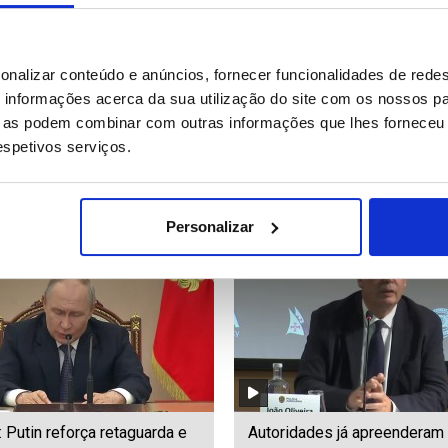
co Silva quer fator casa com
LE: Marco Silva quer fator c
onalizar conteúdo e anúncios, fornecer funcionalidades de redes
peso decisório na primeira
mesmo peso decisório na pr
informações acerca da sua utilização do site com os nossos pa
ditado)
mão
ue as podem combinar com outras informações que lhes forneceu 
respetivos serviços.
90
Date: 05/08/2026 18:39
ID: 47569609
Date: 05/08/2026 18:36
Personalizar
: Putin reforça retaguarda e
Autoridades já apreenderam