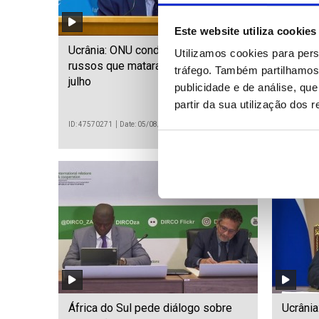
Este website utiliza cookies
Ucrânia: ONU condena ataques
LE: Mar
Utilizamos cookies para pers
russos que mataram 377 civis em
mesmo 
tráfego. Também partilhamos 
julho
mão (e
publicidade e de análise, q
partir da sua utilização dos 
ID: 47570271
Date: 05/08/2026 20:24
ID: 475696
África do Sul pede diálogo sobre
Ucrânia