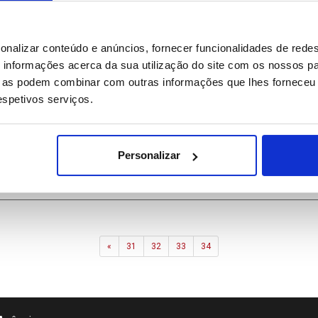
onalizar conteúdo e anúncios, fornecer funcionalidades de redes
informações acerca da sua utilização do site com os nossos pa
ue as podem combinar com outras informações que lhes forneceu 
respetivos serviços.
rinho garante não ter contactos com Real Madrid até final da épo
Personalizar
Previous
«
31
32
33
34