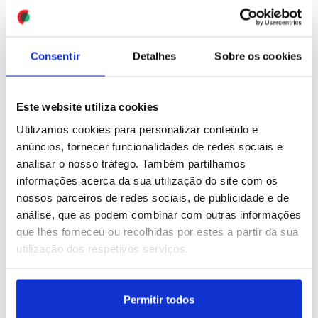
ID: 47581046
Date: 08/08/2026 12:45
Consentir
Detalhes
Sobre os cookies
Este website utiliza cookies
Utilizamos cookies para personalizar conteúdo e
anúncios, fornecer funcionalidades de redes sociais e
analisar o nosso tráfego. Também partilhamos
Vítmas de 'nudes' criadas
Tribunal suspende
informações acerca da sua utilização do site com os
com IA obrigadas a mudar
construção de salão de
de escola para escapar
baile de Trump e exige
nossos parceiros de redes sociais, de publicidade e de
ao 'bullying' (editado)
aprovação do Congresso
análise, que as podem combinar com outras informações
que lhes forneceu ou recolhidas por estes a partir da sua
ID: 47578656
Date: 08/08/2026 05:00
ID: 47579253
Date: 07/08/2026 19:23
utilização dos respetivos serviços.
Permitir todos