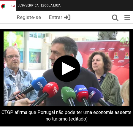
LUSA VERIFICA
ESCOLA LUSA
LUSA
Pesqui
Me
Registe-se
Entrar
CTGP afirma que Portugal não pode ter uma economia assente
no turismo (editado)