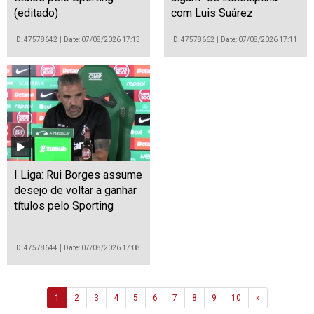
(editado)
com Luis Suárez
ID: 47578642
Date: 07/08/2026 17:13
ID: 47578662
Date: 07/08/2026 17:11
I Liga: Rui Borges assume
desejo de voltar a ganhar
títulos pelo Sporting
ID: 47578644
Date: 07/08/2026 17:08
Next
1
2
3
4
5
6
7
8
9
10
»