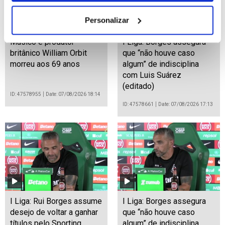
Personalizar
Músico e produtor
I Liga: Borges assegura
britânico William Orbit
que “não houve caso
morreu aos 69 anos
algum” de indisciplina
com Luis Suárez
(editado)
ID: 47578955
Date: 07/08/2026 18:14
ID: 47578661
Date: 07/08/2026 17:13
I Liga: Rui Borges assume
I Liga: Borges assegura
desejo de voltar a ganhar
que “não houve caso
títulos pelo Sporting
algum” de indisciplina