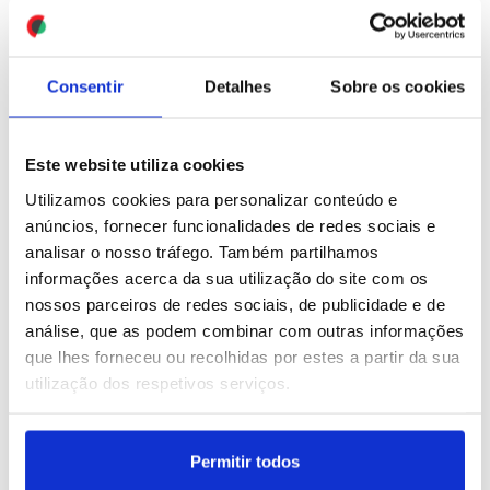
quatro palestinianos -
novo balanço
ID: 47514453
Date: 24/07/2026 17:34
Consentir
Detalhes
Sobre os cookies
Este website utiliza cookies
Utilizamos cookies para personalizar conteúdo e
anúncios, fornecer funcionalidades de redes sociais e
analisar o nosso tráfego. Também partilhamos
Incêndios: Mais de
Ucrânia: Ataques
informações acerca da sua utilização do site com os
12.500 hectares ardidos e
ucranianos com drones
nossos parceiros de redes sociais, de publicidade e de
44.000 pessoas retiradas
fizeram três feridos perto
análise, que as podem combinar com outras informações
em França - novo balanço
de São Petersburgo
que lhes forneceu ou recolhidas por estes a partir da sua
utilização dos respetivos serviços.
ID: 47514285
Date: 24/07/2026 17:03
ID: 47514054
Date: 24/07/2026 16:29
Permitir todos