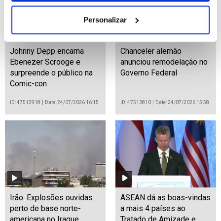
Personalizar
Johnny Depp encarna
Chanceler alemão
Ebenezer Scrooge e
anunciou remodelação no
surpreende o público na
Governo Federal
Comic-con
ID: 47513918
Date: 24/07/2026 16:15
ID: 47513810
Date: 24/07/2026 15:58
Irão: Explosões ouvidas
ASEAN dá as boas-vindas
perto de base norte-
a mais 4 países ao
americana no Iraque
Tratado de Amizade e