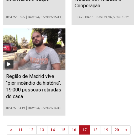
Cooperação
ID: 47513655
Date: 24/07/2026 15:41
ID: 47513611
Date: 24/07/2026 15:21
Região de Madrid vive
"pior incêndio da história",
19.000 pessoas retiradas
de casa
ID: 47513419
Date: 24/07/2026 14:46
Previous
Next
«
11
12
13
14
15
16
17
18
19
20
»