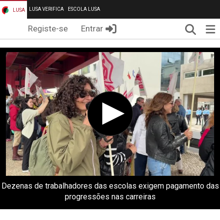
LUSA VERIFICA
ESCOLA LUSA
LUSA
Pesqui
Me
Registe-se
Entrar
Dezenas de trabalhadores das escolas exigem pagamento das
progressões nas carreiras