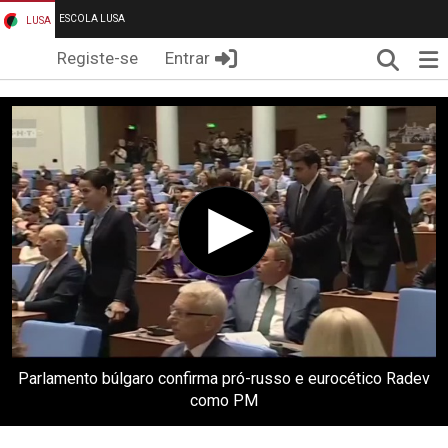
ESCOLA LUSA
LUSA
Pesqui
Me
Registe-se
Entrar
Parlamento búlgaro confirma pró-russo e eurocético Radev
como PM