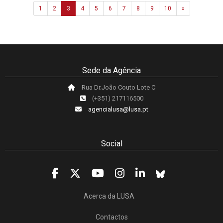
Next
1
2
3
4
5
6
7
8
9
10
»
Sede da Agência
Rua Dr.João Couto Lote C
(+351) 217116500
agencialusa@lusa.pt
Social
Acerca da LUSA
Contactos