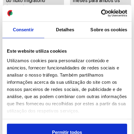
do fluxo migratório”
meses para ambos os
(editado)
sexos
ID: 47563706
Date: 04/08/2026 16:06
ID: 47562879
Date: 04/08/2026 13:42
Consentir
Detalhes
Sobre os cookies
Este website utiliza cookies
Utilizamos cookies para personalizar conteúdo e
anúncios, fornecer funcionalidades de redes sociais e
analisar o nosso tráfego. Também partilhamos
Ucrânia: Três mortos na
Japão deve reforçar
informações acerca da sua utilização do site com os
região de Sumi após
exército com urgência -
ataque russo
ministro da defesa
nossos parceiros de redes sociais, de publicidade e de
análise, que as podem combinar com outras informações
que lhes forneceu ou recolhidas por estes a partir da sua
ID: 47562282
Date: 04/08/2026 11:31
ID: 47562089
Date: 04/08/2026 10:50
utilização dos respetivos serviços.
Permitir todos