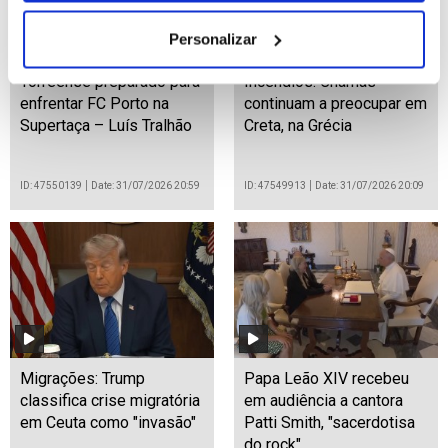
Personalizar
Torreense preparado para
Incêndios: Chamas
enfrentar FC Porto na
continuam a preocupar em
Supertaça – Luís Tralhão
Creta, na Grécia
ID: 47550139
Date: 31/07/2026 20:59
ID: 47549913
Date: 31/07/2026 20:09
Migrações: Trump
Papa Leão XIV recebeu
classifica crise migratória
em audiência a cantora
em Ceuta como "invasão"
Patti Smith, "sacerdotisa
do rock"