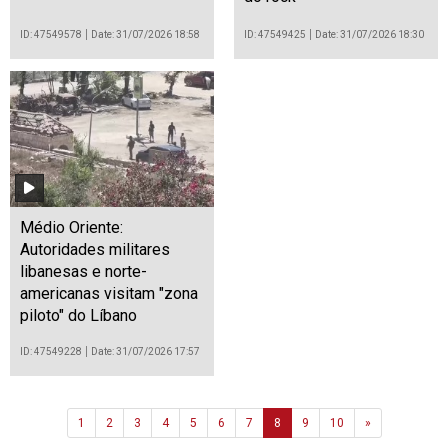
ID: 47549578
Date: 31/07/2026 18:58
ID: 47549425
Date: 31/07/2026 18:30
Médio Oriente:
Autoridades militares
libanesas e norte-
americanas visitam "zona
piloto" do Líbano
ID: 47549228
Date: 31/07/2026 17:57
Next
1
2
3
4
5
6
7
8
9
10
»