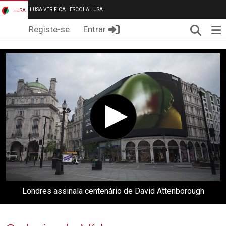
LUSA VERIFICA
ESCOLA LUSA
LUSA
Pesqui
Me
Registe-se
Entrar
Londres assinala centenário de David Attenborough