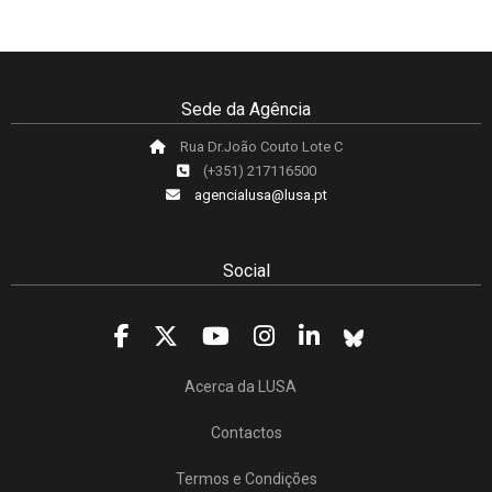
Sede da Agência
Rua Dr.João Couto Lote C
(+351) 217116500
agencialusa@lusa.pt
Social
Acerca da LUSA
Contactos
Termos e Condições