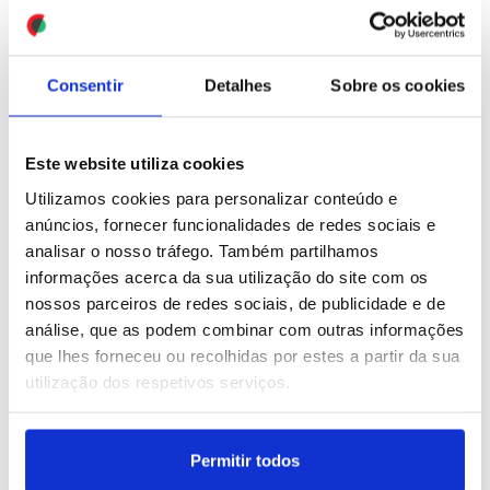
(editado)
ID: 47548608
Date: 01/08/2026 05:00
Consentir
Detalhes
Sobre os cookies
Este website utiliza cookies
Utilizamos cookies para personalizar conteúdo e
anúncios, fornecer funcionalidades de redes sociais e
analisar o nosso tráfego. Também partilhamos
Farioli diz que FC Porto
Torreense preparado para
informações acerca da sua utilização do site com os
está em boa forma para
enfrentar FC Porto na
conquistar Supertaça
Supertaça – Luís Tralhão
nossos parceiros de redes sociais, de publicidade e de
(editado)
análise, que as podem combinar com outras informações
que lhes forneceu ou recolhidas por estes a partir da sua
ID: 47550555
Date: 31/07/2026 23:21
ID: 47550368
Date: 31/07/2026 22:06
utilização dos respetivos serviços.
Permitir todos