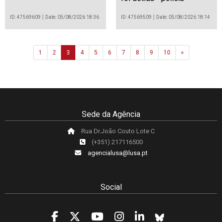
ID: 47569609
Date: 05/08/2026 18:36
ID: 47569509
Date: 05/08/2026 18:14
Next
1
2
3
4
5
6
7
8
9
10
»
Sede da Agência
Rua Dr.João Couto Lote C
(+351) 217116500
agencialusa@lusa.pt
Social