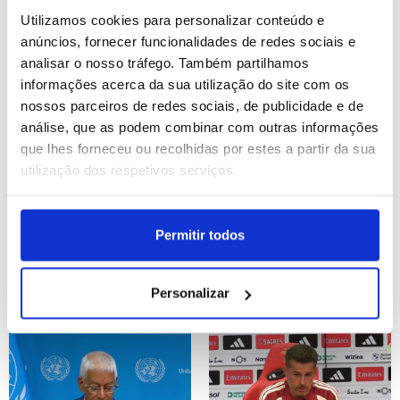
Fertagus (editado)
Utilizamos cookies para personalizar conteúdo e
ID: 47573686
Date: 06/08/2026 15:55
ID: 47572178
Date: 06/08/2026 10:13
anúncios, fornecer funcionalidades de redes sociais e
analisar o nosso tráfego. Também partilhamos
informações acerca da sua utilização do site com os
nossos parceiros de redes sociais, de publicidade e de
análise, que as podem combinar com outras informações
que lhes forneceu ou recolhidas por estes a partir da sua
utilização dos respetivos serviços.
Erupção de vulcão do
Estreias da semana
Fogo na Guatemala chega
(editado)
Permitir todos
ao fim
Personalizar
ID: 47571863
Date: 06/08/2026 08:45
ID: 47559036
Date: 06/08/2026 07:00