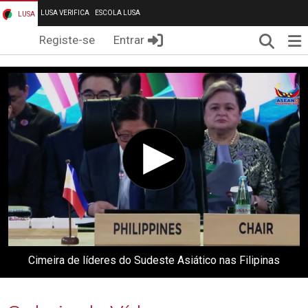
LUSA VERIFICA
ESCOLA LUSA
LUSA
Pesqui
Me
Registe-se
Entrar
Cimeira de líderes do Sudeste Asiático nas Filipinas