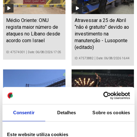
Médio Oriente: ONU
Atravessar a 25 de Abril
regista maior número de
“não é gratuito” devido ao
ataques no Líbano desde
investimento na
acordo com Israel
manutenção - Lusoponte
(editado)
ID: 47574001
Date: 06/08/2026 17:05
ID: 47573882
Date: 06/08/2026 16:44
Consentir
Detalhes
Sobre os cookies
“Comboio da ponte”
'Vozinha' apresentado no
revolucionou mobilidade
estádio do Colo Colo do
entre margens do Tejo –
Chile
Este website utiliza cookies