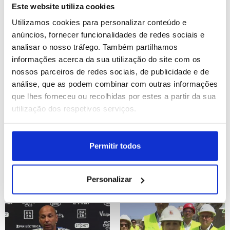
títulos pelo Sporting
algum” de indisciplina
Este website utiliza cookies
(editado)
com Luis Suárez
Utilizamos cookies para personalizar conteúdo e
ID: 47578642
Date: 07/08/2026 17:13
ID: 47578662
Date: 07/08/2026 17:11
anúncios, fornecer funcionalidades de redes sociais e
analisar o nosso tráfego. Também partilhamos
informações acerca da sua utilização do site com os
nossos parceiros de redes sociais, de publicidade e de
análise, que as podem combinar com outras informações
que lhes forneceu ou recolhidas por estes a partir da sua
utilização dos respetivos serviços.
I Liga: Rui Borges assume
Mau tempo: Obras mais
desejo de voltar a ganhar
urgentes nas praias estão
Permitir todos
títulos pelo Sporting
concluídas – ministra
(editado)
Personalizar
ID: 47578644
Date: 07/08/2026 17:08
ID: 47578262
Date: 07/08/2026 15:49