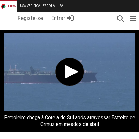
LUSA VERIFICA
ESCOLA LUSA
LUSA
Pesqui
Me
Registe-se
Entrar
Petroleiro chega à Coreia do Sul após atravessar Estreito de
Ormuz em meados de abril