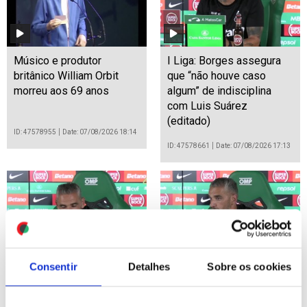
Músico e produtor
I Liga: Borges assegura
britânico William Orbit
que “não houve caso
morreu aos 69 anos
algum” de indisciplina
com Luis Suárez
(editado)
ID: 47578955
Date: 07/08/2026 18:14
ID: 47578661
Date: 07/08/2026 17:13
Consentir
Detalhes
Sobre os cookies
I Liga: Rui Borges assume
I Liga: Borges assegura
desejo de voltar a ganhar
que “não houve caso