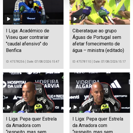
I Liga: Académico de
Ciberataque ao grupo
Viseu quer contrariar
Águas de Portugal sem
"caudal afensivo" do
afetar fornecimento de
Benfica
água – ministra (editado)
ID: 47578256
Date: 07/08/2026 15:47
ID: 47578110
Date: 07/08/2026 15:17
I Liga: Pepa quer Estrela
I Liga: Pepa quer Estrela
da Amadora com
da Amadora com
“respeito, mas sem
“respeito, mas sem