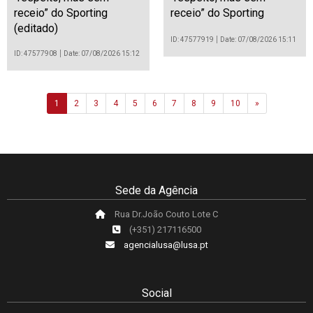
receio” do Sporting
receio” do Sporting
(editado)
ID: 47577919
Date: 07/08/2026 15:11
ID: 47577908
Date: 07/08/2026 15:12
Next
1
2
3
4
5
6
7
8
9
10
»
Sede da Agência
Rua Dr.João Couto Lote C
(+351) 217116500
agencialusa@lusa.pt
Social