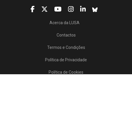
Acerca da LUSA
Contactos
Termos e Condições
Política de Privacidade
Política de Cookies
Projetos/SATDAP
Lusa Agência de Notícias de Portugal, 2017 © Todos os direitos reservados
Powered by
>>
news
asset