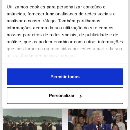
Utilizamos cookies para personalizar conteúdo e
ID: 47507264
Date: 23/07/2026 14:35
ID: 47507162
Date: 23/07/2026 14:15
anúncios, fornecer funcionalidades de redes sociais e
analisar o nosso tráfego. Também partilhamos
informações acerca da sua utilização do site com os
nossos parceiros de redes sociais, de publicidade e de
análise, que as podem combinar com outras informações
que lhes forneceu ou recolhidas por estes a partir da sua
utilização dos respetivos serviços.
Ébola: Mais de 1.000
Estreias da semana
mortes registadas na
(editado)
Permitir todos
epidemia na RDCongo
Personalizar
ID: 47507009
Date: 23/07/2026 13:51
ID: 47497129
Date: 23/07/2026 07:00