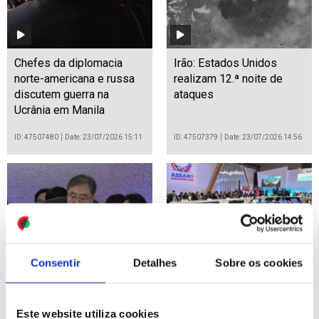
Chefes da diplomacia
Irão: Estados Unidos
norte-americana e russa
realizam 12.ª noite de
discutem guerra na
ataques
Ucrânia em Manila
ID: 47507480
Date: 23/07/2026 15:11
ID: 47507379
Date: 23/07/2026 14:56
Consentir
Detalhes
Sobre os cookies
Coreia do Sul procura
China pede por
"coexistência pacífica"
colaboração mais forte na
com o Norte - MNE
reunião da ASEAN
Este website utiliza cookies