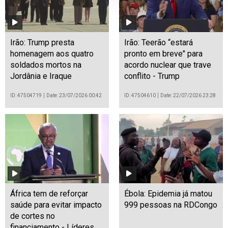
Irão: Trump presta
Irão: Teerão “estará
homenagem aos quatro
pronto em breve" para
soldados mortos na
acordo nuclear que trave
Jordânia e Iraque
conflito - Trump
ID: 47504719
Date: 23/07/2026 00:42
ID: 47504610
Date: 22/07/2026 23:28
África tem de reforçar
Ébola: Epidemia já matou
saúde para evitar impacto
999 pessoas na RDCongo
de cortes no
financiamento - Líderes