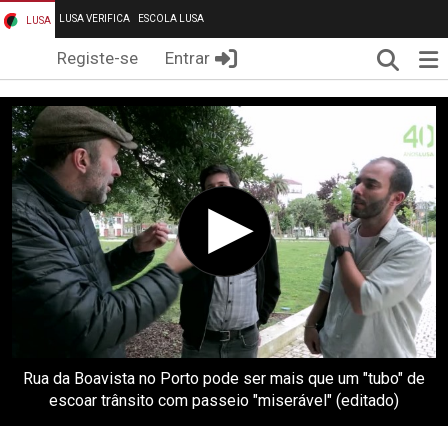
LUSA VERIFICA
ESCOLA LUSA
LUSA
Pesqui
Me
Registe-se
Entrar
Rua da Boavista no Porto pode ser mais que um "tubo" de
escoar trânsito com passeio "miserável" (editado)