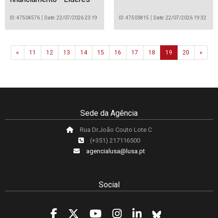
ID: 47504576
Date: 22/07/2026 23:19
ID: 47503815
Date: 22/07/2026 19:32
Previous
Next
«
11
12
13
14
15
16
17
18
19
20
»
Sede da Agência
Rua Dr.João Couto Lote C
(+351) 217116500
agencialusa@lusa.pt
Social