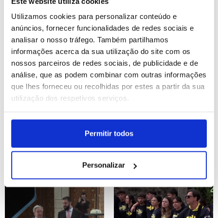
Este website utiliza cookies
Utilizamos cookies para personalizar conteúdo e
ID: 47519092
Date: 25/07/2026 19:28
ID: 47519039
Date: 25/07/2026 19:06
anúncios, fornecer funcionalidades de redes sociais e
analisar o nosso tráfego. Também partilhamos
informações acerca da sua utilização do site com os
nossos parceiros de redes sociais, de publicidade e de
análise, que as podem combinar com outras informações
que lhes forneceu ou recolhidas por estes a partir da sua
utilização dos respetivos serviços.
Ministro da Educação
Presidente do
indiano demite-se após
Cazaquistão propõe a
Permitir todos
semanas de protestos
Putin congelamento da
guerra na Ucrânia
Personalizar
ID: 47519016
Date: 25/07/2026 18:56
ID: 47518946
Date: 25/07/2026 18:36