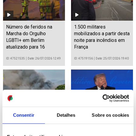
Número de feridos na
1.500 militares
Marcha do Orgulho
mobilizados a partir desta
LGBTI+ em Berlim
noite para incêndios em
atualizado para 16
França
ID: 47521535
Date: 26/07/2026 12:49
ID: 47519156
Date: 25/07/2026 19:40
Consentir
Detalhes
Sobre os cookies
Incêndios: Espanha alarga
Trump volta a jantar de
estado de emergência a
correspondentes após
Toledo
tentativa de assassinato