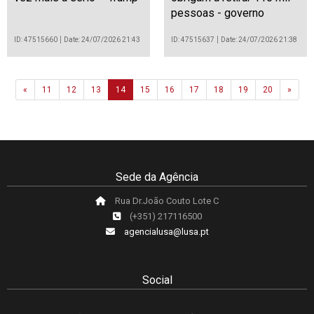
pessoas - governo
ID: 47515660
Date: 24/07/2026 21:43
ID: 47515637
Date: 24/07/2026 21:38
Previous
Next
«
11
12
13
14
15
16
17
18
19
20
»
Sede da Agência
Rua Dr.João Couto Lote C
(+351) 217116500
agencialusa@lusa.pt
Social