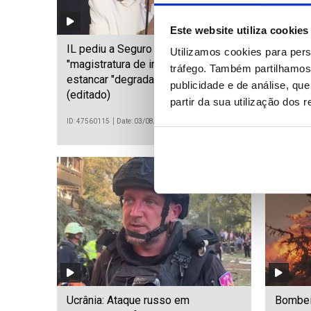
Este website utiliza cookies
IL pediu a Seguro que use
Níveis 
Utilizamos cookies para pers
"magistratura de influência" para
Danúbio
tráfego. Também partilhamos 
estancar "degradar das instituições"
uma em
publicidade e de análise, q
(editado)
partir da sua utilização dos 
ID: 47560115
Date: 03/08/2026 19:15
ID: 475597
Ucrânia: Ataque russo em
Bombei