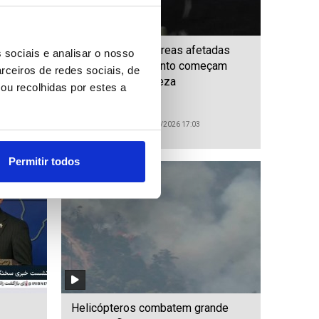
o Sul
PM Japão visita áreas afetadas
 sociais e analisar o nosso
 a
pelo sismo enquanto começam
rceiros de redes sociais, de
trabalhos de limpeza
ou recolhidas por estes a
ID: 47559502
Date: 03/08/2026 17:03
Permitir todos
Helicópteros combatem grande