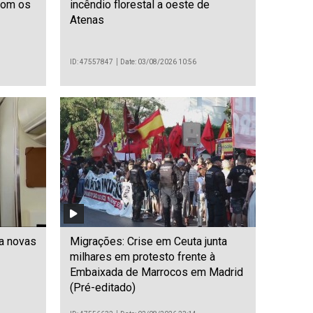
com os
incêndio florestal a oeste de
Atenas
ID: 47557847
Date: 03/08/2026 10:56
ia novas
Migrações: Crise em Ceuta junta
milhares em protesto frente à
Embaixada de Marrocos em Madrid
(Pré-editado)