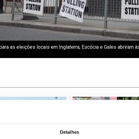
para as eleições locais em Inglaterra, Escócia e Gales abriram à
Detalhes