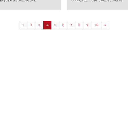
49
Date: 03/08/2026 09:47
ID: 47557628
Date: 03/08/2026 09:42
Next
1
2
3
4
5
6
7
8
9
10
»
Agência
.João Couto Lote C
 217116500
alusa@lusa.pt
 LUSA
Contactos
Termos e Condições
Política de Privacidade
reservados