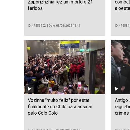
Zaporizhzhia fez um morto e 21
combate
feridos
a oest
ID: 47559402
Date: 03/08/2026 16:41
ID: 475584
Vozinha "muito feliz" por estar
Antigo 
finalmente no Chile para assinar
râguebi
pelo Colo Colo
crimes