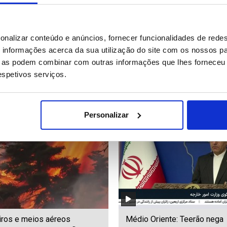
historicamente baixos do rio
Clima "xenófobo" na África d
onalizar conteúdo e anúncios, fornecer funcionalidades de redes
 levam a Hungria à beira de
obriga ganeses e nigerianos
informações acerca da sua utilização do site com os nossos pa
ergência energética
regressar ao seu país
ue as podem combinar com outras informações que lhes forneceu 
respetivos serviços.
01
Date: 03/08/2026 17:42
ID: 47559637
Date: 03/08/2026 17:26
Personalizar
ros e meios aéreos
Médio Oriente: Teerão nega