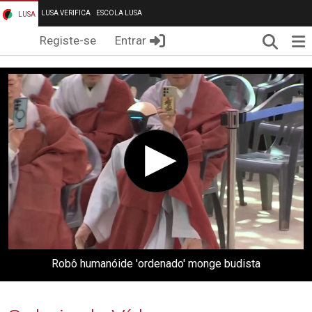
LUSA VERIFICA
ESCOLA LUSA
LUSA
Pesqui
Me
Registe-se
Entrar
Robô humanóide 'ordenado' monge budista