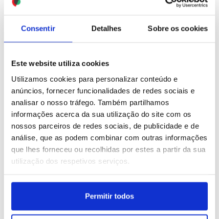
ID: 47557649
Date: 03/08/2026 09:47
ID: 47557628
Date: 03/08/2026 09:42
Consentir
Detalhes
Sobre os cookies
Este website utiliza cookies
Utilizamos cookies para personalizar conteúdo e
anúncios, fornecer funcionalidades de redes sociais e
analisar o nosso tráfego. Também partilhamos
Migrações: Crise em
Lula da Silva oficializa
informações acerca da sua utilização do site com os
Ceuta junta milhares em
candidatura à presidência
protesto frente à
e defende soberania
nossos parceiros de redes sociais, de publicidade e de
Embaixada de Marrocos
brasileira
análise, que as podem combinar com outras informações
em Madrid (Pré-editado)
que lhes forneceu ou recolhidas por estes a partir da sua
ID: 47556546
Date: 02/08/2026 22:32
utilização dos respetivos serviços.
ID: 47556632
Date: 02/08/2026 23:14
Permitir todos