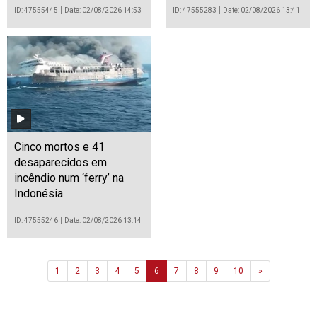
ID: 47555445
Date: 02/08/2026 14:53
ID: 47555283
Date: 02/08/2026 13:41
Cinco mortos e 41
desaparecidos em
incêndio num ‘ferry’ na
Indonésia
ID: 47555246
Date: 02/08/2026 13:14
Next
1
2
3
4
5
6
7
8
9
10
»