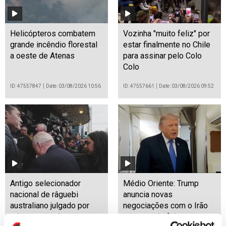
Helicópteros combatem
Vozinha "muito feliz" por
grande incêndio florestal
estar finalmente no Chile
a oeste de Atenas
para assinar pelo Colo
Colo
ID: 47557847
Date: 03/08/2026 10:56
ID: 47557661
Date: 03/08/2026 09:52
Antigo selecionador
Médio Oriente: Trump
nacional de râguebi
anuncia novas
australiano julgado por
negociações com o Irão
crimes sexuais
na segunda-feira