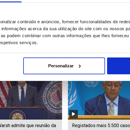
 concurso para construção
Incêndios: Ministro do Interi
onalizar conteúdo e anúncios, fornecer funcionalidades de redes
 gigafábricas de IA na
francês diz que situação con
informações acerca da sua utilização do site com os nossos pa
"bastante complicada"
ue as podem combinar com outras informações que lhes forneceu 
respetivos serviços.
12
Date: 30/07/2026 15:04
ID: 47541712
Date: 30/07/2026 13:31
Personalizar
arsh admite que reunião da
Registados mais 5.500 cas