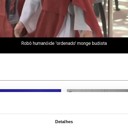
Robô humanóide 'ordenado' monge budista
Detalhes