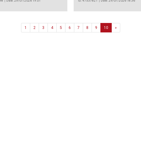
98
Date: 29/07/2026 19:01
ID: 47537821
Date: 29/07/2026 18:36
Next
1
2
3
4
5
6
7
8
9
10
»
Agência
.João Couto Lote C
 217116500
alusa@lusa.pt
 LUSA
Contactos
Termos e Condições
Política de Privacidade
reservados