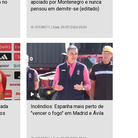
6 no
apoiado por Montenegro e nunca
pensou em demitir-se (editado)
ID: 47538571
Date: 29/07/2026 20:30
rada
Incêndios: Espanha mais perto de
aos
"vencer o fogo" em Madrid e Ávila