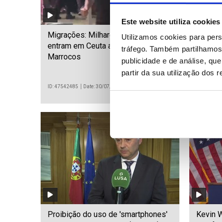
Este website utiliza cookies
Migrações: Milhares de pessoas
UE abre
Utilizamos cookies para pers
entram em Ceuta a pé desde
de sete
tráfego. Também partilhamos 
Marrocos
Europa
publicidade e de análise, q
partir da sua utilização dos 
ID: 47542485
Date: 30/07/2026 15:29
ID: 475423
Proibição do uso de 'smartphones'
Kevin W