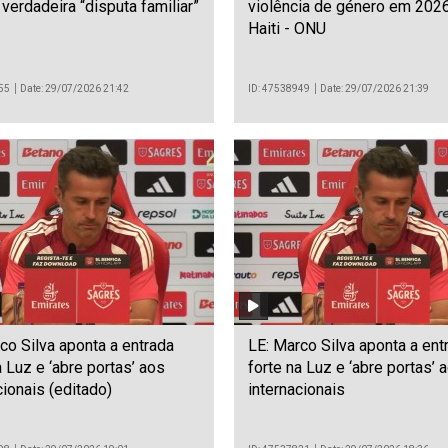
 verdadeira “disputa familiar”
violência de género em 202
Haiti - ONU
55
Date: 29/07/2026 21:42
ID: 47538949
Date: 29/07/2026 21:39
co Silva aponta a entrada
LE: Marco Silva aponta a ent
a Luz e ‘abre portas’ aos
forte na Luz e ‘abre portas’ 
cionais (editado)
internacionais