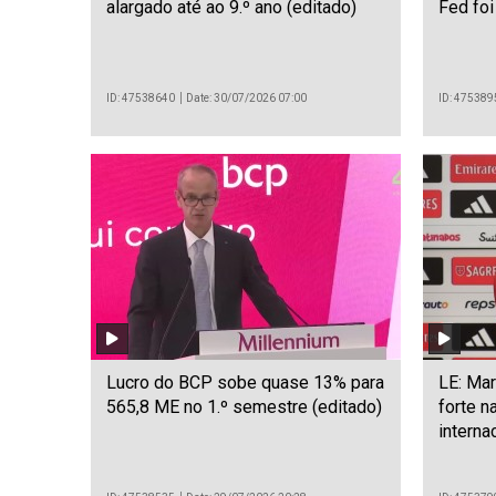
alargado até ao 9.º ano (editado)
Fed foi
ID: 47538640
Date: 30/07/2026 07:00
ID: 475389
Lucro do BCP sobe quase 13% para
LE: Mar
565,8 ME no 1.º semestre (editado)
forte n
interna