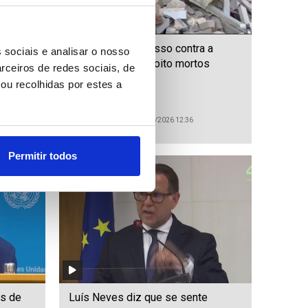
or
Ucrânia: Ataque russo contra a
 sociais e analisar o nosso
tinua
Ucrânia provocou oito mortos
rceiros de redes sociais, de
ou recolhidas por estes a
ID: 47541364
Date: 30/07/2026 12:36
Permitir todos
os de
Luís Neves diz que se sente