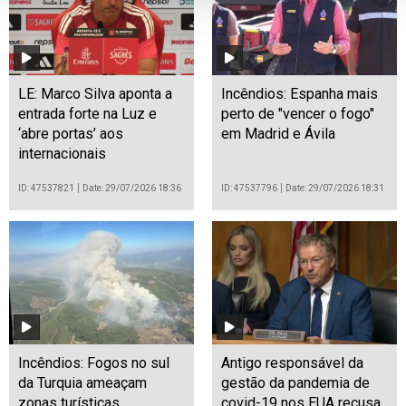
LE: Marco Silva aponta a
Incêndios: Espanha mais
entrada forte na Luz e
perto de "vencer o fogo"
‘abre portas’ aos
em Madrid e Ávila
internacionais
ID: 47537821
Date: 29/07/2026 18:36
ID: 47537796
Date: 29/07/2026 18:31
Incêndios: Fogos no sul
Antigo responsável da
da Turquia ameaçam
gestão da pandemia de
zonas turísticas
covid-19 nos EUA recusa