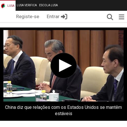
LUSA VERIFICA
ESCOLA LUSA
LUSA
Pesqui
Me
Registe-se
Entrar
China diz que relações com os Estados Unidos se mantêm
estáveis