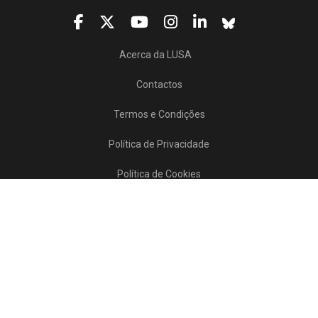
Acerca da LUSA
Contactos
Termos e Condições
Política de Privacidade
Política de Cookies
Projetos/SATDAP
Lusa Agência de Notícias de Portugal, 2017 © Todos os direitos reservados
Powered by
>>
news
asset