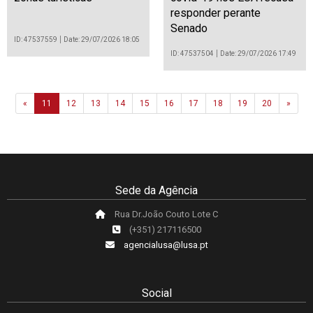
responder perante
Senado
ID: 47537559
Date: 29/07/2026 18:05
ID: 47537504
Date: 29/07/2026 17:49
Previous
Next
«
11
12
13
14
15
16
17
18
19
20
»
Sede da Agência
Rua Dr.João Couto Lote C
(+351) 217116500
agencialusa@lusa.pt
Social