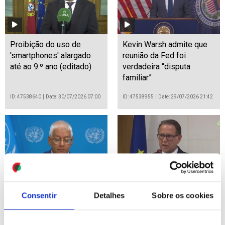
Proibição do uso de
Kevin Warsh admite que
'smartphones' alargado
reunião da Fed foi
até ao 9.º ano (editado)
verdadeira “disputa
familiar”
ID: 47538640
Date: 30/07/2026 07:00
ID: 47538955
Date: 29/07/2026 21:42
Registados mais 5.500
Luís Neves diz que se
Consentir
Detalhes
Sobre os cookies
casos de violência de
sente apoiado por
género em 2026 no Haiti -
Montenegro e nunca