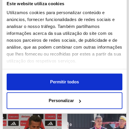
ONU
pensou em demitir-se
Este website utiliza cookies
(editado)
Utilizamos cookies para personalizar conteúdo e
ID: 47538949
Date: 29/07/2026 21:39
ID: 47538571
Date: 29/07/2026 20:30
anúncios, fornecer funcionalidades de redes sociais e
analisar o nosso tráfego. Também partilhamos
informações acerca da sua utilização do site com os
nossos parceiros de redes sociais, de publicidade e de
análise, que as podem combinar com outras informações
que lhes forneceu ou recolhidas por estes a partir da sua
utilização dos respetivos serviços.
Lucro do BCP sobe quase
LE: Marco Silva aponta a
13% para 565,8 ME no 1.º
entrada forte na Luz e
Permitir todos
semestre (editado)
‘abre portas’ aos
internacionais (editado)
Personalizar
ID: 47538535
Date: 29/07/2026 20:28
ID: 47537998
Date: 29/07/2026 19:01