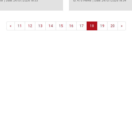
18
Date: 24/07/2026 18:53
ID: 47514848
Date: 24/07/2026 18:34
Previous
Next
«
11
12
13
14
15
16
17
18
19
20
»
Agência
.João Couto Lote C
 217116500
alusa@lusa.pt
 LUSA
Contactos
Termos e Condições
Política de Privacidade
reservados