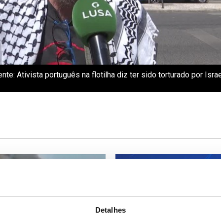
nte: Ativista português na flotilha diz ter sido torturado por Israe
Detalhes