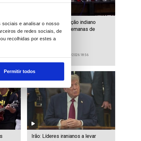
Ministro da Educação indiano
 sociais e analisar o nosso
tiva de
demite-se após semanas de
rceiros de redes sociais, de
protestos
ou recolhidas por estes a
ID: 47519016
Date: 25/07/2026 18:56
Permitir todos
ís
Irão: Líderes iranianos a levar