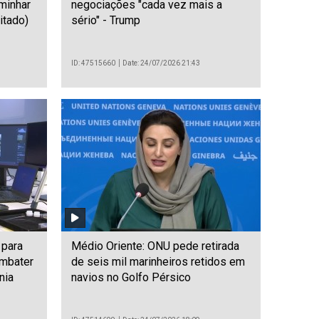
minhar
negociações "cada vez mais a
itado)
sério" - Trump
ID: 47515660
Date: 24/07/2026 21:43
 para
Médio Oriente: ONU pede retirada
ombater
de seis mil marinheiros retidos em
nia
navios no Golfo Pérsico