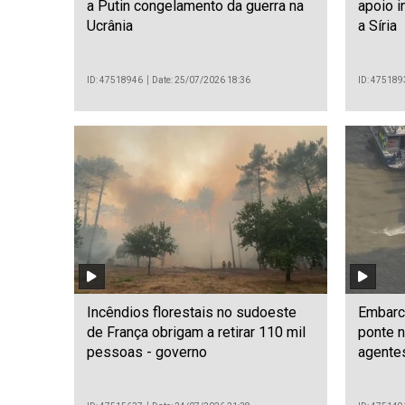
a Putin congelamento da guerra na
apoio i
Ucrânia
a Síria
ID: 47518946
Date: 25/07/2026 18:36
ID: 475189
Incêndios florestais no sudoeste
Embarc
de França obrigam a retirar 110 mil
ponte n
pessoas - governo
agente