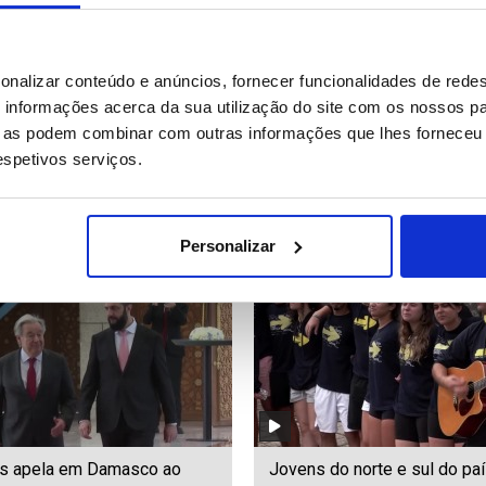
os: Espanha alarga estado
Trump volta a jantar de
onalizar conteúdo e anúncios, fornecer funcionalidades de redes
rgência a Toledo
correspondentes após tenta
informações acerca da sua utilização do site com os nossos pa
assassinato
ue as podem combinar com outras informações que lhes forneceu 
respetivos serviços.
92
Date: 25/07/2026 19:28
ID: 47519039
Date: 25/07/2026 19:06
Personalizar
es apela em Damasco ao
Jovens do norte e sul do pa