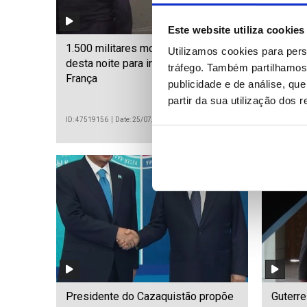
Este website utiliza cookies
1.500 militares mobilizados a partir
Incêndi
Utilizamos cookies para pers
desta noite para incêndios em
de eme
tráfego. Também partilhamos 
França
publicidade e de análise, q
partir da sua utilização dos 
ID: 47519156
Date: 25/07/2026 19:40
ID: 475190
Presidente do Cazaquistão propõe
Guterr