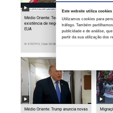
Este website utiliza cookies
Médio Oriente: Teerão nega
Helicó
Utilizamos cookies para pers
existência de negociações com os
incêndi
tráfego. Também partilhamos 
EUA
Atenas
publicidade e de análise, q
partir da sua utilização dos 
ID: 47557913
Date: 03/08/2026 11:10
ID: 475578
Médio Oriente: Trump anuncia novas
Migraçõ