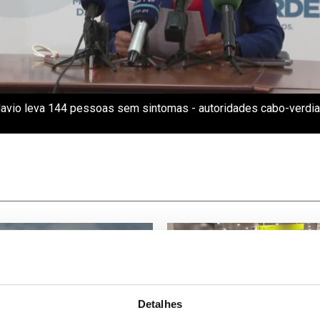
Navio leva 144 pessoas sem sintomas - autoridades cabo-verdia
Detalhes