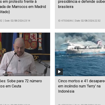
s em protesto frente à
presidência e defende sobe
ada de Marrocos em Madrid
brasileira
itado)
32
Date: 02/08/2026 23:14
ID: 47556546
Date: 02/08/2026 22:32
ões: Sobe para 72 número
Cinco mortos e 41 desapare
tos em Ceuta
em incêndio num ‘ferry’ na
Indonésia