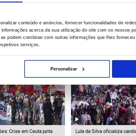
pteros combatem grande
Vozinha "muito feliz" por est
onalizar conteúdo e anúncios, fornecer funcionalidades de redes
o florestal a oeste de
finalmente no Chile para ass
informações acerca da sua utilização do site com os nossos pa
pelo Colo Colo
ue as podem combinar com outras informações que lhes forneceu 
respetivos serviços.
47
Date: 03/08/2026 10:56
ID: 47557661
Date: 03/08/2026 09:52
Personalizar
es: Crise em Ceuta junta
Lula da Silva oficializa candi