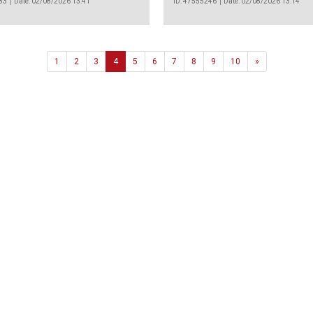
83
Date: 02/08/2026 13:41
ID: 47555246
Date: 02/08/2026 13:14
Next
1
2
3
4
5
6
7
8
9
10
»
Agência
.João Couto Lote C
 217116500
alusa@lusa.pt
 LUSA
Contactos
Termos e Condições
Política de Privacidade
reservados