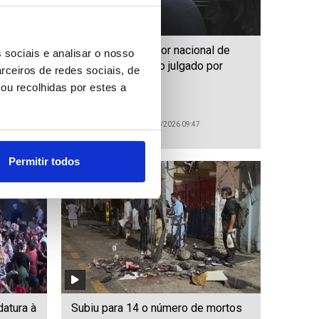
ar
Antigo selecionador nacional de
 sociais e analisar o nosso
inar
râguebi australiano julgado por
rceiros de redes sociais, de
crimes sexuais
ou recolhidas por estes a
ID: 47557649
Date: 03/08/2026 09:47
Permitir todos
datura à
Subiu para 14 o número de mortos