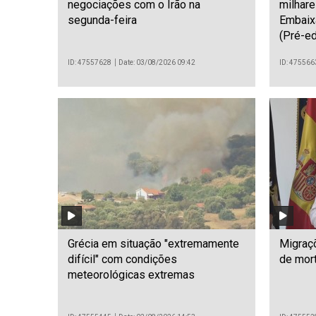
negociações com o Irão na
milhare
segunda-feira
Embaix
(Pré-ed
ID: 47557628
Date: 03/08/2026 09:42
ID: 475566
Grécia em situação "extremamente
Migraç
difícil" com condições
de mor
meteorológicas extremas