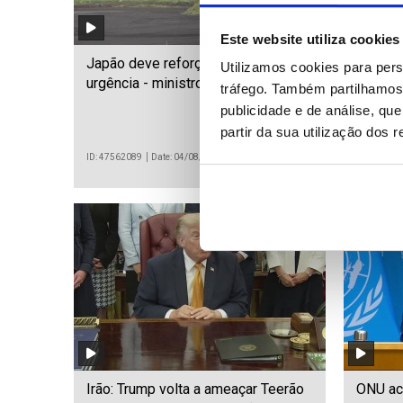
Este website utiliza cookies
Japão deve reforçar exército com
Juíz au
Utilizamos cookies para pers
urgência - ministro da defesa
presid
tráfego. Também partilhamos 
Orland
publicidade e de análise, q
decorre
partir da sua utilização dos 
ID: 47562089
Date: 04/08/2026 10:50
ID: 475618
Irão: Trump volta a ameaçar Teerão
ONU aco