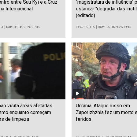
ntro entre Suu Kyi e a Cruz
"magistratura de influência" 
a Internacional
estancar "degradar das insti
(editado)
03
Date: 03/08/2026 20:06
ID: 47560115
Date: 03/08/2026 19:15
ão visita áreas afetadas
Ucrânia: Ataque russo em
ismo enquanto começam
Zaporizhzhia fez um morto 
os de limpeza
feridos