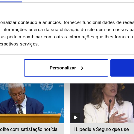
toriza libertação do ex-
Tribunal eleitoral brasileiro
onalizar conteúdo e anúncios, fornecer funcionalidades de redes
ente hondurenho Juan
demonstra máquina de voto
informações acerca da sua utilização do site com os nossos pa
o Hernández enquanto
eletrónico antes das eleiçõ
ue as podem combinar com outras informações que lhes forneceu 
 julgamento por corrupção
presidenciais
respetivos serviços.
93
Date: 04/08/2026 10:08
ID: 47561759
Date: 04/08/2026 09:27
Personalizar
lhe com satisfação notícia
IL pediu a Seguro que use