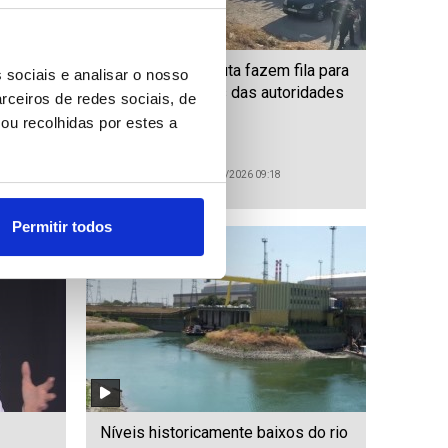
Migrantes em Ceuta fazem fila para
 sociais e analisar o nosso
receber alimentos das autoridades
rceiros de redes sociais, de
es
ou recolhidas por estes a
ID: 47561696
Date: 04/08/2026 09:18
Permitir todos
Níveis historicamente baixos do rio