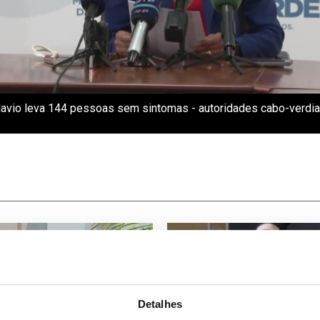
Navio leva 144 pessoas sem sintomas - autoridades cabo-verdia
Detalhes