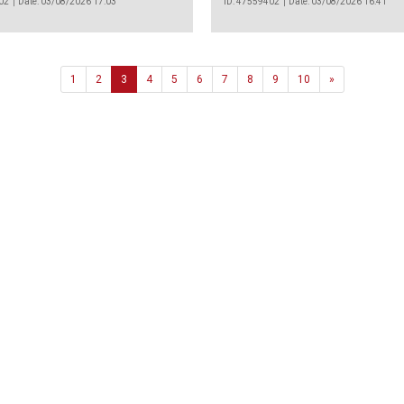
02
Date: 03/08/2026 17:03
ID: 47559402
Date: 03/08/2026 16:41
Next
1
2
3
4
5
6
7
8
9
10
»
Agência
.João Couto Lote C
 217116500
alusa@lusa.pt
 LUSA
Contactos
Termos e Condições
Política de Privacidade
reservados