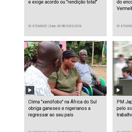
e exige acordo ou "rendição total"
do enco
Vermelh
ID: 47560403
Date: 03/08/2026 20:36
ID: 475603
Clima "xenófobo" na África do Sul
PM Jap
obriga ganeses e nigerianos a
pelo s
regressar ao seu país
trabalh