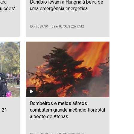
para
Danúbio levam a Hungria à beira de
tuições"
uma emergência energética
ID: 47559701
Date: 03/08/2026 17:42
Bombeiros e meios aéreos
e 21
combatem grande incêndio florestal
a oeste de Atenas