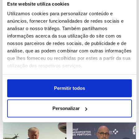
financiamento - Líderes
Este website utiliza cookies
Utilizamos cookies para personalizar conteúdo e
ID: 47504576
Date: 22/07/2026 23:19
ID: 47503815
Date: 22/07/2026 19:32
anúncios, fornecer funcionalidades de redes sociais e
analisar o nosso tráfego. Também partilhamos
informações acerca da sua utilização do site com os
nossos parceiros de redes sociais, de publicidade e de
análise, que as podem combinar com outras informações
que lhes forneceu ou recolhidas por estes a partir da sua
utilização dos respetivos serviços.
Sicilianos obrigados a
Procuradoria de Nova
abandonar as casas
Iorque propõe que
devido aos incêndios
julgamento de Maduro
Permitir todos
comece em junho de
2027
ID: 47503081
Date: 22/07/2026 17:30
Personalizar
ID: 47502773
Date: 22/07/2026 16:20