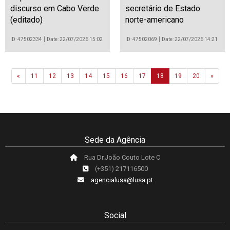
discurso em Cabo Verde
secretário de Estado
(editado)
norte-americano
ID: 47502334
Date: 22/07/2026 15:02
ID: 47502069
Date: 22/07/2026 14:21
Previous
Next
«
11
12
13
14
15
16
17
18
19
20
»
Sede da Agência
Rua Dr.João Couto Lote C
(+351) 217116500
agencialusa@lusa.pt
Social