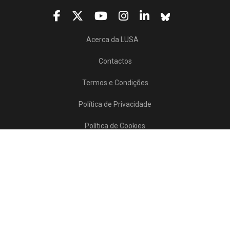
Acerca da LUSA
Contactos
Termos e Condições
Política de Privacidade
Política de Cookies
Projetos/SATDAP
Lusa Agência de Notícias de Portugal, 2017 © Todos os direitos reservados
Powered by
>>
news
asset