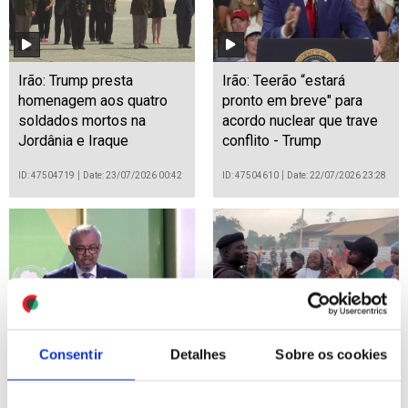
Irão: Trump presta
Irão: Teerão “estará
homenagem aos quatro
pronto em breve" para
soldados mortos na
acordo nuclear que trave
Jordânia e Iraque
conflito - Trump
ID: 47504719
Date: 23/07/2026 00:42
ID: 47504610
Date: 22/07/2026 23:28
África tem de reforçar
Ébola: Epidemia já matou
Consentir
Detalhes
Sobre os cookies
saúde para evitar impacto
999 pessoas na RDCongo
de cortes no