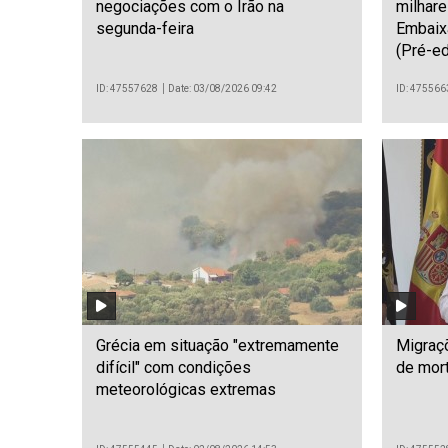
negociações com o Irão na
milhare
segunda-feira
Embaix
(Pré-ed
ID: 47557628
Date: 03/08/2026 09:42
ID: 475566
Grécia em situação "extremamente
Migraç
difícil" com condições
de mor
meteorológicas extremas