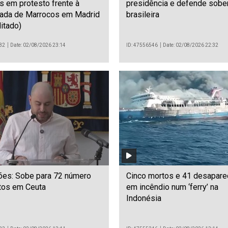
s em protesto frente à
presidência e defende sobe
ada de Marrocos em Madrid
brasileira
itado)
32
Date: 02/08/2026 23:14
ID: 47556546
Date: 02/08/2026 22:32
ões: Sobe para 72 número
Cinco mortos e 41 desapare
tos em Ceuta
em incêndio num ‘ferry’ na
Indonésia