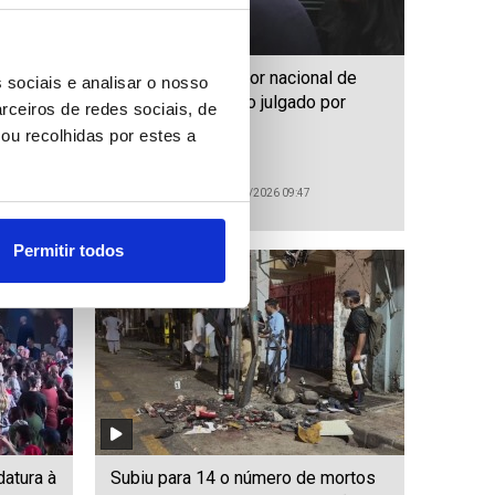
ar
Antigo selecionador nacional de
 sociais e analisar o nosso
inar
râguebi australiano julgado por
rceiros de redes sociais, de
crimes sexuais
ou recolhidas por estes a
ID: 47557649
Date: 03/08/2026 09:47
Permitir todos
datura à
Subiu para 14 o número de mortos