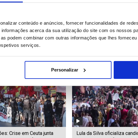
pteros combatem grande
Vozinha "muito feliz" por est
onalizar conteúdo e anúncios, fornecer funcionalidades de redes
o florestal a oeste de
finalmente no Chile para ass
informações acerca da sua utilização do site com os nossos pa
pelo Colo Colo
ue as podem combinar com outras informações que lhes forneceu 
respetivos serviços.
47
Date: 03/08/2026 10:56
ID: 47557661
Date: 03/08/2026 09:52
Personalizar
es: Crise em Ceuta junta
Lula da Silva oficializa candi