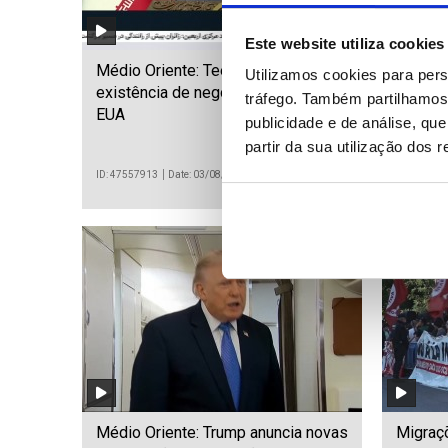
Este website utiliza cookies
Médio Oriente: Teerão nega
Helicó
Utilizamos cookies para pers
existência de negociações com os
incêndi
tráfego. Também partilhamos 
EUA
Atenas
publicidade e de análise, q
partir da sua utilização dos 
ID: 47557913
Date: 03/08/2026 11:10
ID: 475578
Médio Oriente: Trump anuncia novas
Migraçõ