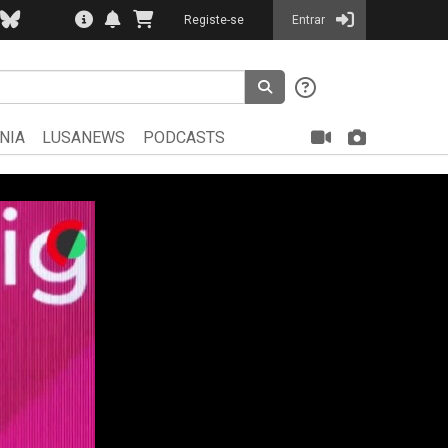
Registe-se
Entrar
NIA
LUSANEWS
PODCASTS