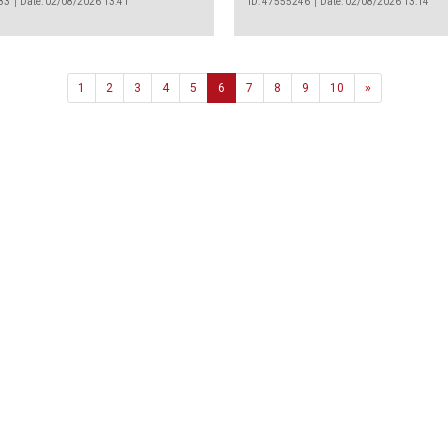
83
Date: 02/08/2026 13:41
ID: 47555246
Date: 02/08/2026 13:14
Next
1
2
3
4
5
6
7
8
9
10
»
Agência
.João Couto Lote C
 217116500
alusa@lusa.pt
 LUSA
Contactos
Termos e Condições
Política de Privacidade
reservados