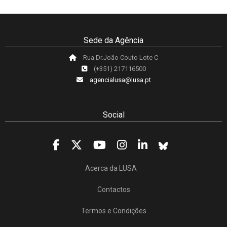
Sede da Agência
Rua Dr.João Couto Lote C
(+351) 217116500
agencialusa@lusa.pt
Social
Acerca da LUSA
Contactos
Termos e Condições