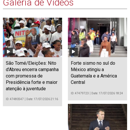
Galeria de Vídeos
São Tomé/Eleições: Nito
Forte sismo no sul do
d’Abreu encerra campanha
México atingiu a
com promessa de
Guatemala e a América
Presidência forte e maior
Central
atenção à juventude
ID: 47479723
Date: 17/07/2026 18:24
ID: 47480547
Date: 17/07/2026 21:16