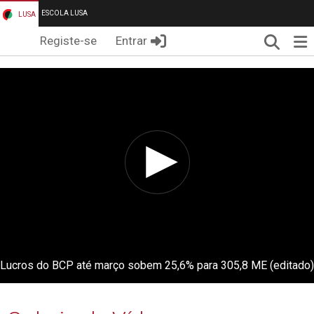
ESCOLA LUSA
LUSA
Pesqui
Me
Registe-se
Entrar
Lucros do BCP até março sobem 25,6% para 305,8 ME (editado)