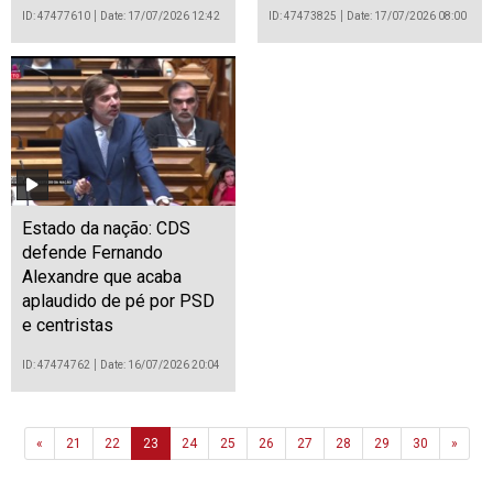
ID: 47477610
Date: 17/07/2026 12:42
ID: 47473825
Date: 17/07/2026 08:00
Estado da nação: CDS
defende Fernando
Alexandre que acaba
aplaudido de pé por PSD
e centristas
ID: 47474762
Date: 16/07/2026 20:04
Previous
Next
«
21
22
23
24
25
26
27
28
29
30
»