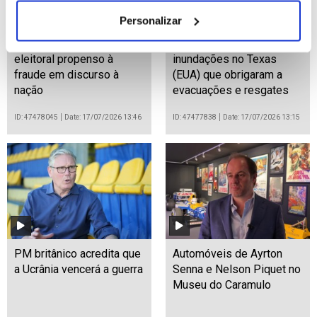
Personalizar
Trump fala em sistema
Pelo menos 2 mortos em
eleitoral propenso à
inundações no Texas
fraude em discurso à
(EUA) que obrigaram a
nação
evacuações e resgates
ID: 47478045
Date: 17/07/2026 13:46
ID: 47477838
Date: 17/07/2026 13:15
PM britânico acredita que
Automóveis de Ayrton
a Ucrânia vencerá a guerra
Senna e Nelson Piquet no
Museu do Caramulo