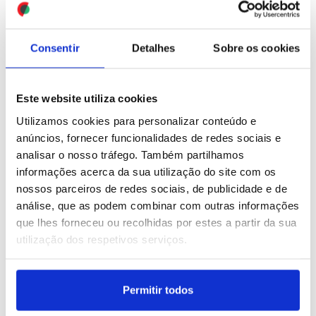
ID: 47479134
Date: 17/07/2026 16:44
ID: 47478820
Date: 17/07/2026 15:58
Consentir
Detalhes
Sobre os cookies
Este website utiliza cookies
Utilizamos cookies para personalizar conteúdo e
anúncios, fornecer funcionalidades de redes sociais e
Espanha combate
Parlamento israelita
analisar o nosso tráfego. Também partilhamos
incêndios em várias
dissolvido no quadro das
informações acerca da sua utilização do site com os
frentes
eleições de outubro
nossos parceiros de redes sociais, de publicidade e de
análise, que as podem combinar com outras informações
que lhes forneceu ou recolhidas por estes a partir da sua
ID: 47478427
Date: 17/07/2026 14:45
ID: 47478192
Date: 17/07/2026 14:14
utilização dos respetivos serviços.
Permitir todos