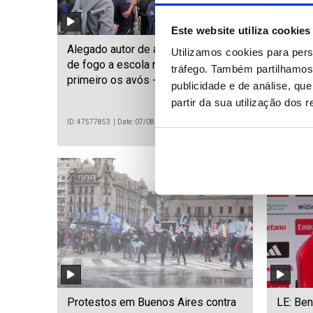
Este website utiliza cookies
Alegado autor de ataque com arma
'Boom' 
Utilizamos cookies para pers
de fogo a escola na Tailândia matou
impuls
tráfego. Também partilhamos 
primeiro os avós - polícia
conser
publicidade e de análise, q
partir da sua utilização dos 
ID: 47577853
Date: 07/08/2026 14:25
ID: 475774
Protestos em Buenos Aires contra
LE: Ben