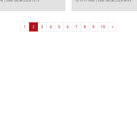
78
Date: 06/08/2026 10:13
ID: 47571863
Date: 06/08/2026 08:45
Next
1
2
3
4
5
6
7
8
9
10
»
Agência
.João Couto Lote C
 217116500
alusa@lusa.pt
 LUSA
Contactos
Termos e Condições
Política de Privacidade
reservados