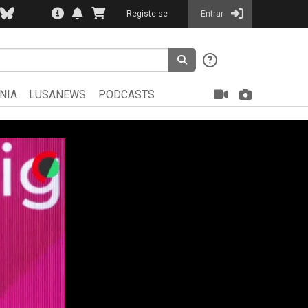
Registe-se
Entrar
NIA
LUSANEWS
PODCASTS