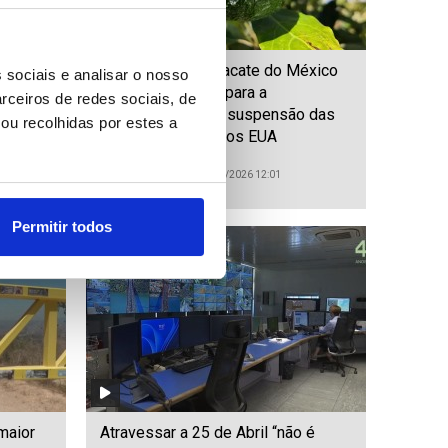
m
Produtores de abacate do México
 sociais e analisar o nosso
ianas
exigem soluções para a
rceiros de redes sociais, de
insegurança após suspensão das
ou recolhidas por estes a
exportações para os EUA
ID: 47577267
Date: 07/08/2026 12:01
Permitir todos
maior
Atravessar a 25 de Abril “não é