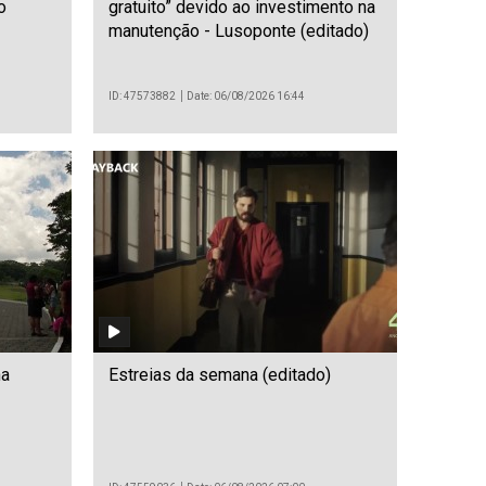
o
gratuito” devido ao investimento na
manutenção - Lusoponte (editado)
ID: 47573882
Date: 06/08/2026 16:44
na
Estreias da semana (editado)