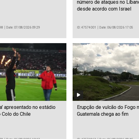
número de ataques no Líban
desde acordo com Israel
98
Date: 07/08/2026 09:29
ID: 47574001
Date: 06/08/2026 17:05
a' apresentado no estádio
Erupção de vulcão do Fogo 
 Colo do Chile
Guatemala chega ao fim