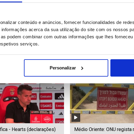
de flamingos na Bulgária
Cadeiras de rodas feitas co
onalizar conteúdo e anúncios, fornecer funcionalidades de redes
iona observação de aves e a
bambu ajudam crianças quen
informações acerca da sua utilização do site com os nossos pa
vação
com deficiência
ue as podem combinar com outras informações que lhes forneceu 
respetivos serviços.
41
Date: 07/08/2026 12:48
ID: 47577343
Date: 07/08/2026 12:20
Personalizar
fica - Hearts (declarações)
Médio Oriente: ONU regista 