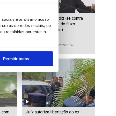
édicos
Primeiro-ministro diz-se contra
 sociais e analisar o nosso
com
“falta de regulação do fluxo
rceiros de redes sociais, de
ditado)
migratório” (editado)
ou recolhidas por estes a
ID: 47563706
Date: 04/08/2026 16:06
Permitir todos
o com
Juíz autoriza libertação do ex-