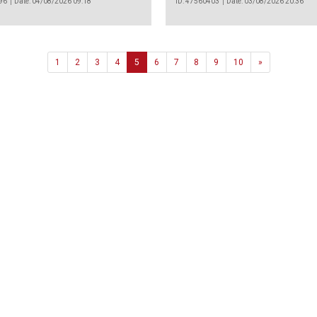
96
Date: 04/08/2026 09:18
ID: 47560403
Date: 03/08/2026 20:36
Next
1
2
3
4
5
6
7
8
9
10
»
Agência
.João Couto Lote C
 217116500
alusa@lusa.pt
 LUSA
Contactos
Termos e Condições
Política de Privacidade
reservados