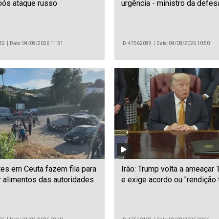
pós ataque russo
urgência - ministro da defes
82
Date: 04/08/2026 11:31
ID: 47562089
Date: 04/08/2026 10:50
es em Ceuta fazem fila para
Irão: Trump volta a ameaçar 
 alimentos das autoridades
e exige acordo ou "rendição t