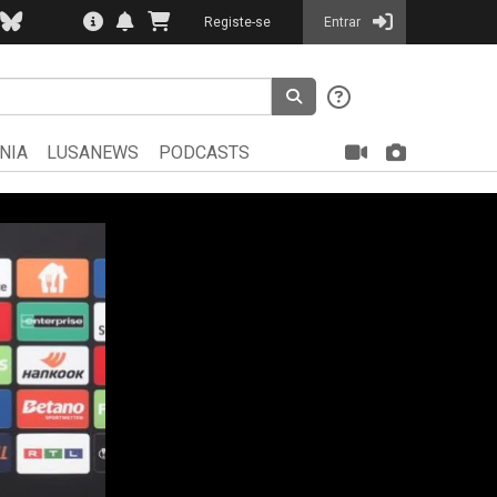
Registe-se
Entrar
NIA
LUSANEWS
PODCASTS