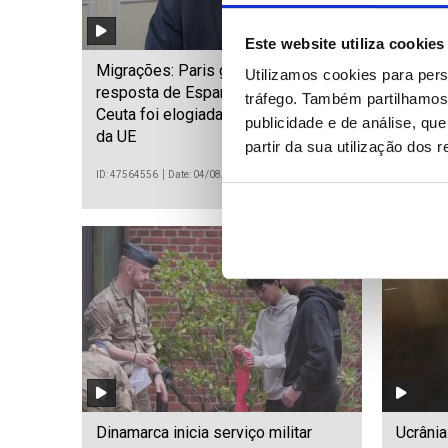
Este website utiliza cookies
Migrações: Paris garante que
Onda de
Utilizamos cookies para pers
resposta de Espanha à crise em
jardim 
tráfego. Também partilhamos 
Ceuta foi elogiada pelos parceiros
reapar
publicidade e de análise, q
da UE
partir da sua utilização dos 
ID: 47564556
Date: 04/08/2026 18:57
ID: 475637
Dinamarca inicia serviço militar
Ucrânia