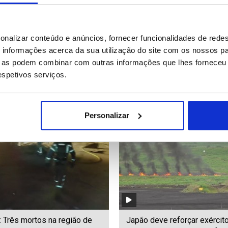
 calor em Inglaterra faz
Montenegro quer garantir m
onalizar conteúdo e anúncios, fornecer funcionalidades de redes
perdido do século XVII
nos centros de saúde seja 
informações acerca da sua utilização do site com os nossos pa
ecer
gestão pública ou privada (e
ue as podem combinar com outras informações que lhes forneceu 
respetivos serviços.
68
Date: 04/08/2026 18:18
ID: 47564394
Date: 04/08/2026 18:11
Personalizar
: Três mortos na região de
Japão deve reforçar exércit