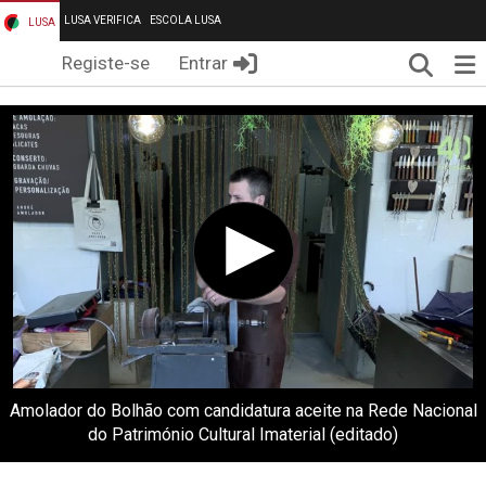
LUSA VERIFICA
ESCOLA LUSA
LUSA
Pesqui
Me
Registe-se
Entrar
Amolador do Bolhão com candidatura aceite na Rede Nacional
do Património Cultural Imaterial (editado)