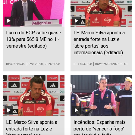
Lucro do BCP sobe quase
LE: Marco Silva aponta a
13% para 565,8 ME no 1.º
entrada forte na Luz e
semestre (editado)
‘abre portas’ aos
internacionais (editado)
ID: 47538535
Date: 29/07/2026 20:28
ID: 47537998
Date: 29/07/2026 19:01
LE: Marco Silva aponta a
Incêndios: Espanha mais
entrada forte na Luz e
perto de "vencer o fogo"