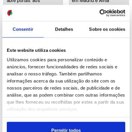
‘abre portas’ aos
em Madrid e Ávila
internacionais
ID: 47537821
Date: 29/07/2026 18:36
ID: 47537796
Date: 29/07/2026 18:31
Consentir
Detalhes
Sobre os cookies
Este website utiliza cookies
Utilizamos cookies para personalizar conteúdo e
anúncios, fornecer funcionalidades de redes sociais e
analisar o nosso tráfego. Também partilhamos
Incêndios: Fogos no sul
Antigo responsável da
informações acerca da sua utilização do site com os
da Turquia ameaçam
gestão da pandemia de
zonas turísticas
covid-19 nos EUA recusa
nossos parceiros de redes sociais, de publicidade e de
responder perante
análise, que as podem combinar com outras informações
Senado
que lhes forneceu ou recolhidas por estes a partir da sua
ID: 47537559
Date: 29/07/2026 18:05
utilização dos respetivos serviços.
ID: 47537504
Date: 29/07/2026 17:49
Permitir todos