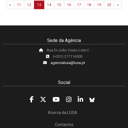
Previous
Next
«
11
12
13
14
15
16
17
18
19
20
»
Sede da Agência
Rua Dr.João Couto Lote C
(+351) 217116500
agencialusa@lusa.pt
Social
Acerca da LUSA
Contactos