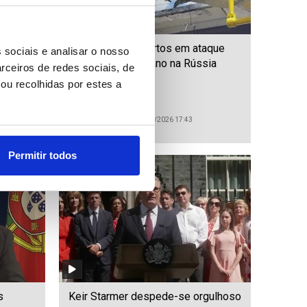
be e
Ucrânia: Cinco mortos em ataque
 sociais e analisar o nosso
a pela
com drone ucraniano na Rússia
rceiros de redes sociais, de
ou recolhidas por estes a
ID: 47492599
Date: 20/07/2026 17:43
Permitir todos
s
Keir Starmer despede-se orgulhoso