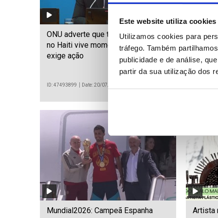
Este website utiliza cookies
ONU adverte que transição política
Irmãos 
Utilizamos cookies para pers
no Haiti vive momento crítico e
para R
tráfego. Também partilhamos 
exige ação
acusaç
publicidade e de análise, q
partir da sua utilização dos 
ID: 47493899
Date: 20/07/2026 22:11
ID: 474938
Mundial2026: Campeã Espanha
Artista