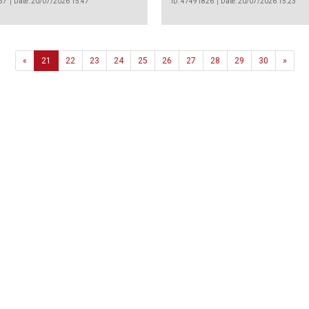
57
Date: 20/07/2026 15:47
ID: 47491826
Date: 20/07/2026 15:23
Previous
Next
«
21
22
23
24
25
26
27
28
29
30
»
Agência
.João Couto Lote C
 217116500
alusa@lusa.pt
 LUSA
Contactos
Termos e Condições
Política de Privacidade
reservados