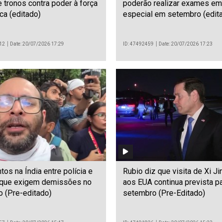
 tronos contra poder à força
poderão realizar exames e
ca (editado)
especial em setembro (edit
12
Date: 20/07/2026 17:29
ID: 47492459
Date: 20/07/2026 17:23
tos na Índia entre polícia e
Rubio diz que visita de Xi Ji
 que exigem demissões no
aos EUA continua prevista p
 (Pre-editado)
setembro (Pre-Editado)