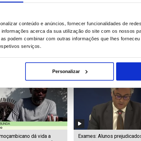
Tate lutam contra extradição
Mundial2026: Felipe VI rece
onalizar conteúdo e anúncios, fornecer funcionalidades de redes
eino Unido após novas
congratula seleção espanhol
informações acerca da sua utilização do site com os nossos pa
ões de crimes sexuais
conquista do Mundial
ue as podem combinar com outras informações que lhes forneceu 
respetivos serviços.
57
Date: 20/07/2026 22:02
ID: 47493149
Date: 20/07/2026 19:23
Personalizar
 moçambicano dá vida a
Exames: Alunos prejudicado