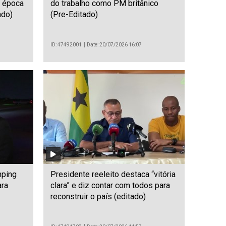
m época
do trabalho como PM britânico
ado)
(Pre-Editado)
ID: 47492001
Date: 20/07/2026 16:07
nping
Presidente reeleito destaca “vitória
ara
clara” e diz contar com todos para
reconstruir o país (editado)