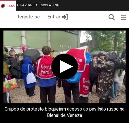
LUSA VERIFICA
ESCOLA LUSA
LUSA
Pesqui
Me
Registe-se
Entrar
Grupos de protesto bloqueiam acesso ao pavilhão russo na
Bienal de Veneza