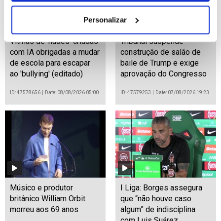
Personalizar
Vítmas de 'nudes' criadas
Tribunal suspende
com IA obrigadas a mudar
construção de salão de
de escola para escapar
baile de Trump e exige
ao 'bullying' (editado)
aprovação do Congresso
ID: 47578656
Date: 08/08/2026 05:00
ID: 47579253
Date: 07/08/2026 19:23
Músico e produtor
I Liga: Borges assegura
britânico William Orbit
que “não houve caso
morreu aos 69 anos
algum” de indisciplina
com Luis Suárez