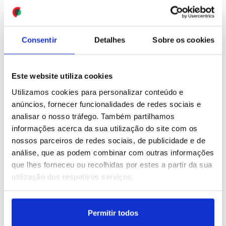
aceitarem condições de
Teerão
ID: 47581114
Date: 08/08/2026 13:06
ID: 47581184
Date: 08/08/2026 13:23
Consentir
Detalhes
Sobre os cookies
Este website utiliza cookies
Utilizamos cookies para personalizar conteúdo e
anúncios, fornecer funcionalidades de redes sociais e
analisar o nosso tráfego. Também partilhamos
I Liga: Sérgio Ferreira
informações acerca da sua utilização do site com os
quer Alverca ousado no
Dragão
nossos parceiros de redes sociais, de publicidade e de
análise, que as podem combinar com outras informações
que lhes forneceu ou recolhidas por estes a partir da sua
ID: 47581046
Date: 08/08/2026 12:45
utilização dos respetivos serviços.
Permitir todos