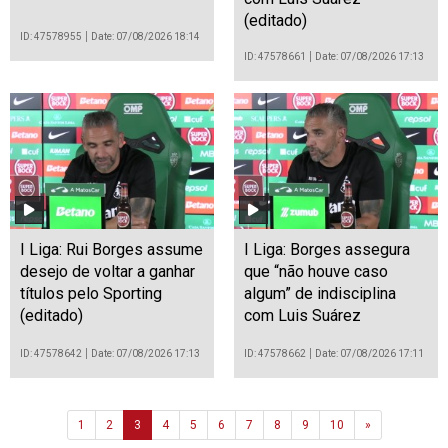
(editado)
ID: 47578955
Date: 07/08/2026 18:14
ID: 47578661
Date: 07/08/2026 17:13
I Liga: Rui Borges assume
I Liga: Borges assegura
desejo de voltar a ganhar
que “não houve caso
títulos pelo Sporting
algum” de indisciplina
(editado)
com Luis Suárez
ID: 47578642
Date: 07/08/2026 17:13
ID: 47578662
Date: 07/08/2026 17:11
Next
1
2
3
4
5
6
7
8
9
10
»