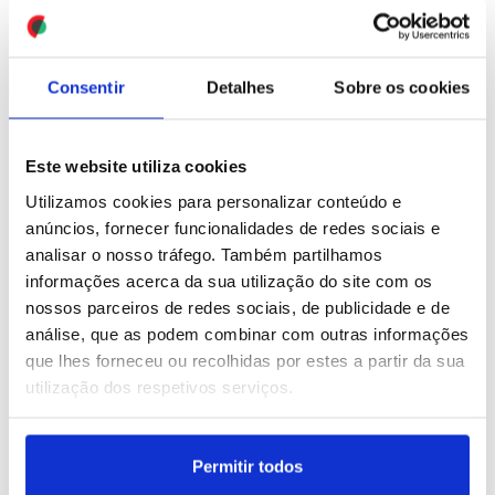
criará centro interpretativo
(editado)
ID: 47554033
Date: 02/08/2026 00:49
ID: 47549406
Date: 02/08/2026 05:00
Consentir
Detalhes
Sobre os cookies
Este website utiliza cookies
Utilizamos cookies para personalizar conteúdo e
anúncios, fornecer funcionalidades de redes sociais e
analisar o nosso tráfego. Também partilhamos
Engenho explosivo
informações acerca da sua utilização do site com os
artesanal na origem de
explosão em café de
nossos parceiros de redes sociais, de publicidade e de
Moscovo
análise, que as podem combinar com outras informações
que lhes forneceu ou recolhidas por estes a partir da sua
ID: 47553927
Date: 01/08/2026 23:38
utilização dos respetivos serviços.
Permitir todos