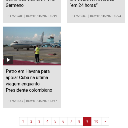
Germeno
“em 24 horas”
ID: 47552403
Date: 01/08/2026 15:49
ID: 47552345
Date: 01/08/2026 15:24
Petro em Havana para
apoiar Cuba na última
viagem enquanto
Presidente colombiano
ID: 47552047
Date: 01/08/2026 13:47
Next
1
2
3
4
5
6
7
8
9
10
»