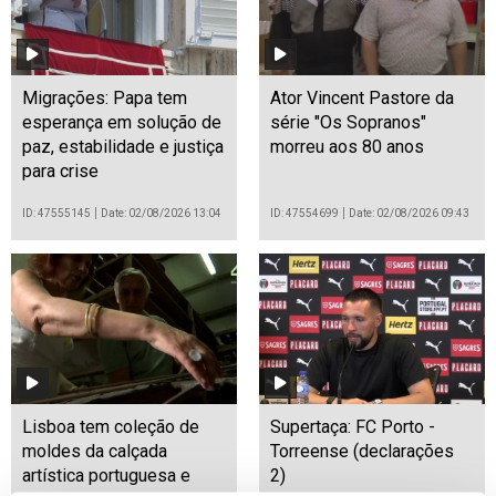
Migrações: Papa tem
Ator Vincent Pastore da
esperança em solução de
série "Os Sopranos"
paz, estabilidade e justiça
morreu aos 80 anos
para crise
ID: 47555145
Date: 02/08/2026 13:04
ID: 47554699
Date: 02/08/2026 09:43
Lisboa tem coleção de
Supertaça: FC Porto -
moldes da calçada
Torreense (declarações
artística portuguesa e
2)