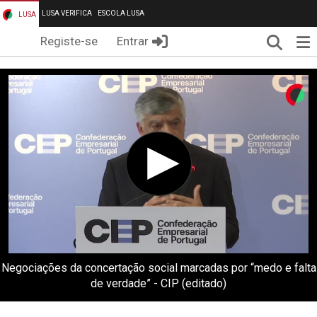
LUSA VERIFICA
ESCOLA LUSA
LUSA
Pesqui
Me
Registe-se
Entrar
Negociações da concertação social marcadas por “medo e falta
de verdade” - CIP (editado)