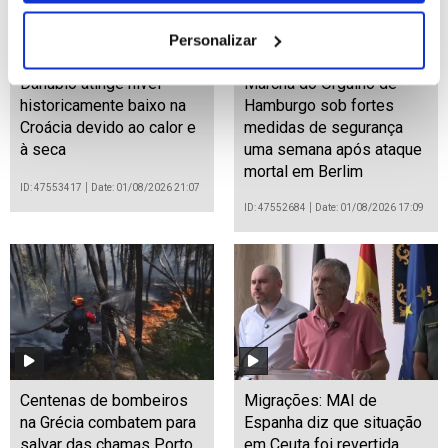
Personalizar
Danúbio atinge nível
Marcha do Orgulho de
historicamente baixo na
Hamburgo sob fortes
Croácia devido ao calor e
medidas de segurança
à seca
uma semana após ataque
mortal em Berlim
ID: 47553417
Date: 01/08/2026 21:07
ID: 47552684
Date: 01/08/2026 17:09
Centenas de bombeiros
Migrações: MAI de
na Grécia combatem para
Espanha diz que situação
salvar das chamas Porto
em Ceuta foi revertida