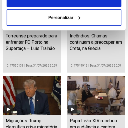
Personalizar
Torreense preparado para
Incêndios: Chamas
enfrentar FC Porto na
continuam a preocupar em
Supertaça – Luís Tralhão
Creta, na Grécia
ID: 47550139
Date: 31/07/2026 20:59
ID: 47549913
Date: 31/07/2026 20:09
Migrações: Trump
Papa Leão XIV recebeu
classifica crise migratória
em audiência a cantora