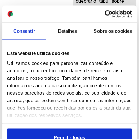
quebrar o “tabu” sobre
pobreza menstrual
(editado)
ID: 47548608
Date: 01/08/2026 05:00
Consentir
Detalhes
Sobre os cookies
Este website utiliza cookies
Utilizamos cookies para personalizar conteúdo e
anúncios, fornecer funcionalidades de redes sociais e
analisar o nosso tráfego. Também partilhamos
informações acerca da sua utilização do site com os
Farioli diz que FC Porto
Torreense preparado para
está em boa forma para
enfrentar FC Porto na
nossos parceiros de redes sociais, de publicidade e de
conquistar Supertaça
Supertaça – Luís Tralhão
análise, que as podem combinar com outras informações
(editado)
que lhes forneceu ou recolhidas por estes a partir da sua
utilização dos respetivos serviços.
ID: 47550555
Date: 31/07/2026 23:21
ID: 47550368
Date: 31/07/2026 22:06
Permitir todos