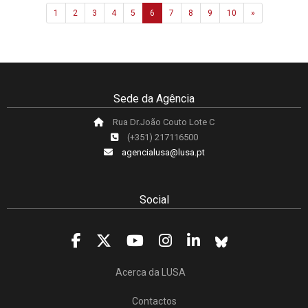
Next
1
2
3
4
5
6
7
8
9
10
»
Sede da Agência
Rua Dr.João Couto Lote C
(+351) 217116500
agencialusa@lusa.pt
Social
Acerca da LUSA
Contactos