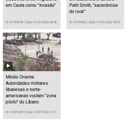
em Ceuta como "invasão"
Patti Smith, "sacerdotisa
do rock"
ID: 47549578
Date: 31/07/2026 18:58
ID: 47549425
Date: 31/07/2026 18:30
Médio Oriente:
Autoridades militares
libanesas e norte-
americanas visitam "zona
piloto" do Líbano
ID: 47549228
Date: 31/07/2026 17:57