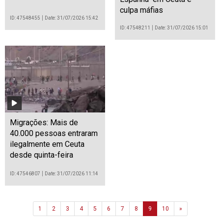
culpa máfias
ID: 47548455
Date: 31/07/2026 15:42
ID: 47548211
Date: 31/07/2026 15:01
Migrações: Mais de
40.000 pessoas entraram
ilegalmente em Ceuta
desde quinta-feira
ID: 47546807
Date: 31/07/2026 11:14
Next
1
2
3
4
5
6
7
8
9
10
»