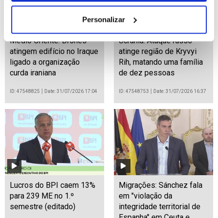
Personalizar
Médio Oriente: Drones
Ucrânia: Ataque russo
atingem edifício no Iraque
atinge região de Kryvyi
ligado a organização
Rih, matando uma família
curda iraniana
de dez pessoas
ID: 47548825
Date: 31/07/2026 17:04
ID: 47548753
Date: 31/07/2026 16:37
Lucros do BPI caem 13%
Migrações: Sánchez fala
para 239 ME no 1.º
em "violação da
semestre (editado)
integridade territorial de
Espanha" em Ceuta e