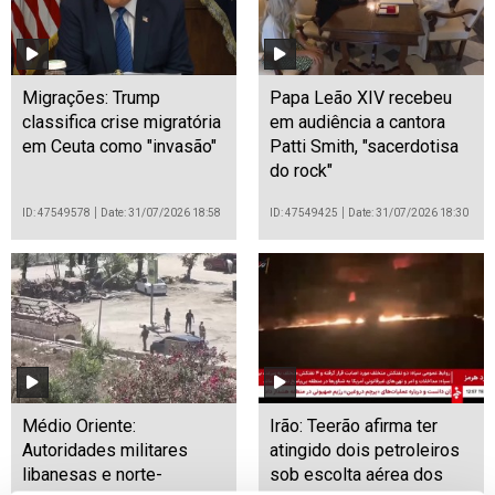
Migrações: Trump
Papa Leão XIV recebeu
classifica crise migratória
em audiência a cantora
em Ceuta como "invasão"
Patti Smith, "sacerdotisa
do rock"
ID: 47549578
Date: 31/07/2026 18:58
ID: 47549425
Date: 31/07/2026 18:30
Médio Oriente:
Irão: Teerão afirma ter
Autoridades militares
atingido dois petroleiros
libanesas e norte-
sob escolta aérea dos