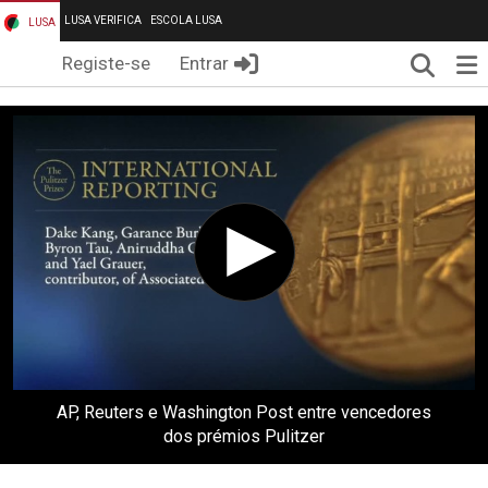
LUSA VERIFICA
ESCOLA LUSA
LUSA
Pesqui
Me
Registe-se
Entrar
AP, Reuters e Washington Post entre vencedores
dos prémios Pulitzer