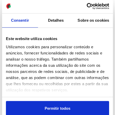
americanas visitam "zona
EUA no estreito de Ormuz
piloto" do Líbano
ID: 47549105
Date: 31/07/2026 17:37
ID: 47549228
Date: 31/07/2026 17:57
Consentir
Detalhes
Sobre os cookies
Este website utiliza cookies
Utilizamos cookies para personalizar conteúdo e
anúncios, fornecer funcionalidades de redes sociais e
analisar o nosso tráfego. Também partilhamos
Polícia reforça presença
informações acerca da sua utilização do site com os
para a marcha do orgulho
LGBTQIA+ em Hamburgo
nossos parceiros de redes sociais, de publicidade e de
análise, que as podem combinar com outras informações
que lhes forneceu ou recolhidas por estes a partir da sua
ID: 47549020
Date: 31/07/2026 17:27
utilização dos respetivos serviços.
Permitir todos