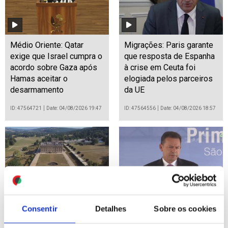
Médio Oriente: Qatar
Migrações: Paris garante
exige que Israel cumpra o
que resposta de Espanha
acordo sobre Gaza após
à crise em Ceuta foi
Hamas aceitar o
elogiada pelos parceiros
desarmamento
da UE
ID: 47564721
Date: 04/08/2026 19:47
ID: 47564556
Date: 04/08/2026 18:57
Onda de calor em
Montenegro quer garantir
Consentir
Detalhes
Sobre os cookies
Inglaterra faz jardim
médicos nos centros de