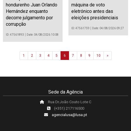
hondurenho Juan Orlando
máquina de voto
Hernández enquanto
eletrónico antes das
decorre julgamento por
eleições presidenciais
corrupção
ID: 47561759
Date: 04/08/2026 09:27
ID: 47561893
Date: 04/08/2026 10:08
Next
1
2
3
4
5
6
7
8
9
10
»
Sede da Agência
Rua Dr.João Couto Lote C
(+351) 217116500
agencialusa@lusa.pt