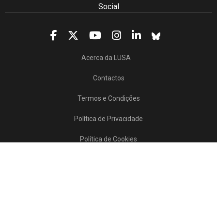
Social
Acerca da LUSA
Contactos
Termos e Condições
Política de Privacidade
Política de Cookies
Projetos/SATDAP
Lusa Agência de Notícias de Portugal, 2017 © Todos os direitos reservados
Powered by
>>
news
asset