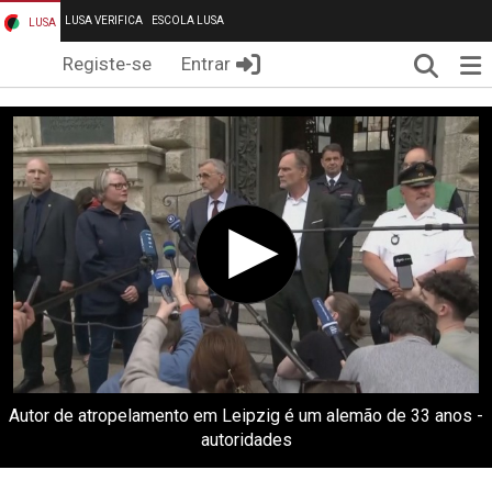
LUSA VERIFICA
ESCOLA LUSA
LUSA
Pesqui
Me
Registe-se
Entrar
Autor de atropelamento em Leipzig é um alemão de 33 anos -
autoridades