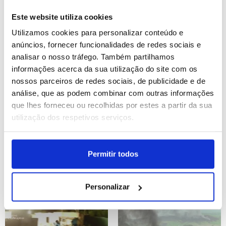
perdido do século XVII
saúde seja com gestão
reaparecer
pública ou privada
Este website utiliza cookies
(editado)
Utilizamos cookies para personalizar conteúdo e
ID: 47563768
Date: 04/08/2026 18:18
ID: 47564394
Date: 04/08/2026 18:11
anúncios, fornecer funcionalidades de redes sociais e
analisar o nosso tráfego. Também partilhamos
informações acerca da sua utilização do site com os
nossos parceiros de redes sociais, de publicidade e de
análise, que as podem combinar com outras informações
que lhes forneceu ou recolhidas por estes a partir da sua
utilização dos respetivos serviços.
Primeiro-ministro diz-se
Dinamarca inicia serviço
contra “falta de regulação
militar obrigatório de 11
Permitir todos
do fluxo migratório”
meses para ambos os
(editado)
sexos
Personalizar
ID: 47563706
Date: 04/08/2026 16:06
ID: 47562879
Date: 04/08/2026 13:42