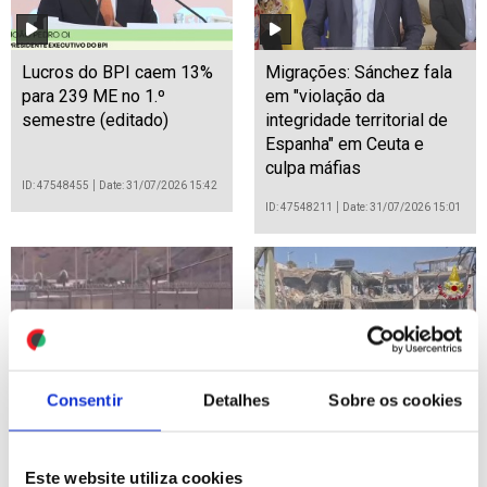
Lucros do BPI caem 13%
Migrações: Sánchez fala
para 239 ME no 1.º
em "violação da
semestre (editado)
integridade territorial de
Espanha" em Ceuta e
culpa máfias
ID: 47548455
Date: 31/07/2026 15:42
ID: 47548211
Date: 31/07/2026 15:01
Consentir
Detalhes
Sobre os cookies
Migrações: Mais de
Colapso de edifício na
40.000 pessoas entraram
Sicília faz vários feridos
ilegalmente em Ceuta
e desaparecidos
Este website utiliza cookies