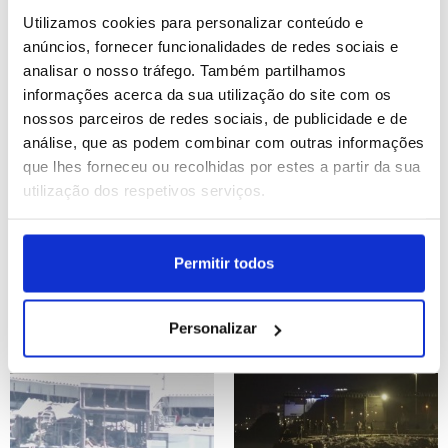
desde quinta-feira
Utilizamos cookies para personalizar conteúdo e
ID: 47546807
Date: 31/07/2026 11:14
ID: 47546454
Date: 31/07/2026 10:07
anúncios, fornecer funcionalidades de redes sociais e
analisar o nosso tráfego. Também partilhamos
informações acerca da sua utilização do site com os
nossos parceiros de redes sociais, de publicidade e de
análise, que as podem combinar com outras informações
que lhes forneceu ou recolhidas por estes a partir da sua
utilização dos respetivos serviços.
Bolsa de Tóquio fecha
Ossos de mamute
com Nikkei a ganhar
surgem na Bulgária
Permitir todos
4,03%
devido ao nível baixo do
rio Danúbio
Personalizar
ID: 47546424
Date: 31/07/2026 09:59
ID: 47546398
Date: 31/07/2026 09:53