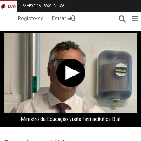
LUSA VERIFICA
ESCOLA LUSA
LUSA
Pesqui
Me
Registe-se
Entrar
Ministro da Educação visita farmacêutica Bial