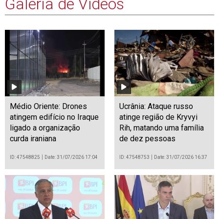
Galeria de Vídeos
Médio Oriente: Drones
Ucrânia: Ataque russo
atingem edifício no Iraque
atinge região de Kryvyi
ligado a organização
Rih, matando uma família
curda iraniana
de dez pessoas
ID: 47548825
Date: 31/07/2026 17:04
ID: 47548753
Date: 31/07/2026 16:37