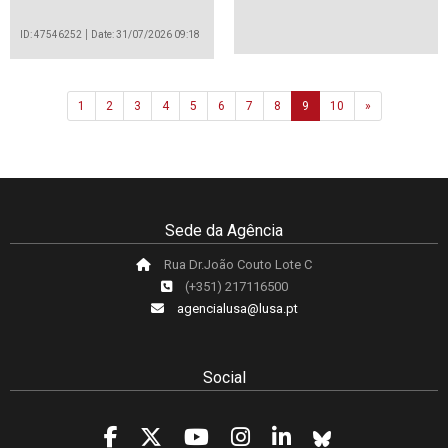
ID: 47546252
Date: 31/07/2026 09:18
Next
1
2
3
4
5
6
7
8
9
10
»
Sede da Agência
Rua Dr.João Couto Lote C
(+351) 217116500
agencialusa@lusa.pt
Social