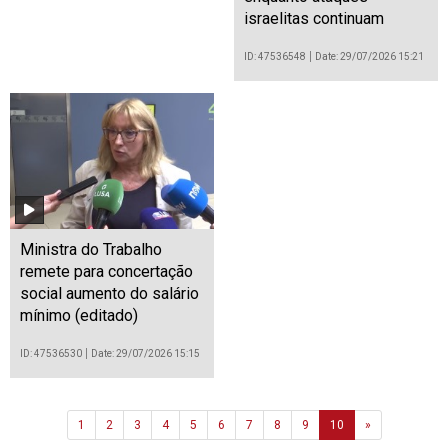
israelitas continuam
ID: 47536548
Date: 29/07/2026 15:21
Ministra do Trabalho
remete para concertação
social aumento do salário
mínimo (editado)
ID: 47536530
Date: 29/07/2026 15:15
Next
1
2
3
4
5
6
7
8
9
10
»