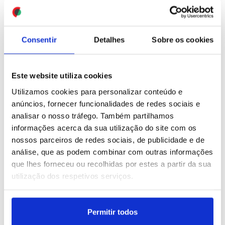
responder perante
Roma sem progressos no
Senado
terreno
ID: 47537504
Date: 29/07/2026 17:49
ID: 47537426
Date: 29/07/2026 17:36
Consentir
Detalhes
Sobre os cookies
Este website utiliza cookies
Utilizamos cookies para personalizar conteúdo e
anúncios, fornecer funcionalidades de redes sociais e
analisar o nosso tráfego. Também partilhamos
Rússia acusa fundador do
Irão: Teerão rejeita
informações acerca da sua utilização do site com os
Telegram de
reabertura de estreito de
nossos parceiros de redes sociais, de publicidade e de
cumplicidade com o
Ormuz com rota de Omã
análise, que as podem combinar com outras informações
terrorismo
que lhes forneceu ou recolhidas por estes a partir da sua
utilização dos respetivos serviços.
ID: 47537149
Date: 29/07/2026 16:55
ID: 47537041
Date: 29/07/2026 16:41
Permitir todos