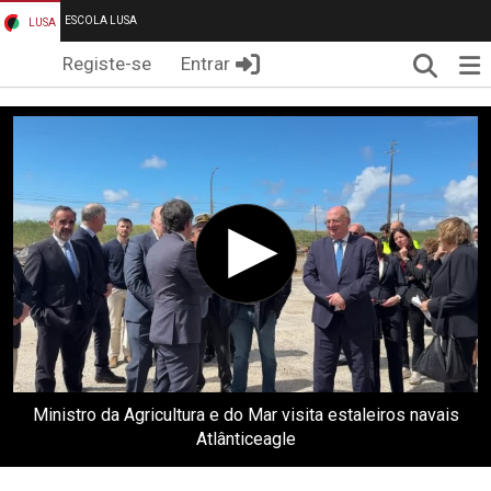
ESCOLA LUSA
LUSA
Pesqui
Me
Registe-se
Entrar
Ministro da Agricultura e do Mar visita estaleiros navais
Atlânticeagle