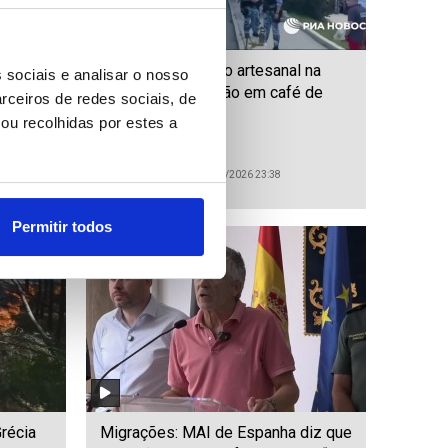
ense
Engenho explosivo artesanal na
 sociais e analisar o nosso
origem de explosão em café de
rceiros de redes sociais, de
Moscovo
ou recolhidas por estes a
ID: 47553927
Date: 01/08/2026 23:38
Permitir todos
récia
Migrações: MAI de Espanha diz que