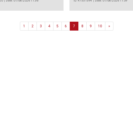
20
Date: 01/08/2026 11:56
ID: 47551594
Date: 01/08/2026 11:09
Next
1
2
3
4
5
6
7
8
9
10
»
Agência
.João Couto Lote C
 217116500
alusa@lusa.pt
 LUSA
Contactos
Termos e Condições
Política de Privacidade
reservados