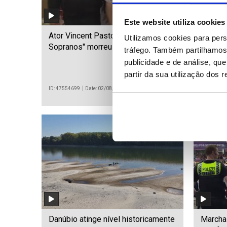
Este website utiliza cookies
Ator Vincent Pastore da série "Os
Lisboa
Utilizamos cookies para pers
Sopranos" morreu aos 80 anos
calçada
tráfego. Também partilhamos 
centro 
publicidade e de análise, q
partir da sua utilização dos 
ID: 47554699
Date: 02/08/2026 09:43
ID: 475494
Danúbio atinge nível historicamente
Marcha