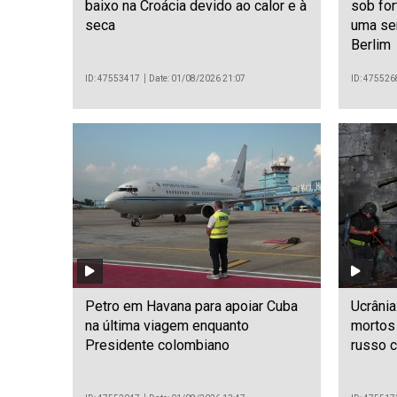
baixo na Croácia devido ao calor e à
sob fo
seca
uma se
Berlim
ID: 47553417
Date: 01/08/2026 21:07
ID: 475526
Petro em Havana para apoiar Cuba
Ucrânia
na última viagem enquanto
mortos
Presidente colombiano
russo c