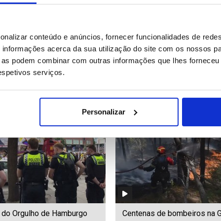
 tem coleção de moldes da
Supertaça: FC Porto - Torre
onalizar conteúdo e anúncios, fornecer funcionalidades de redes
 artística portuguesa e criará
(declarações 2)
informações acerca da sua utilização do site com os nossos pa
interpretativo (editado)
ue as podem combinar com outras informações que lhes forneceu 
respetivos serviços.
06
Date: 02/08/2026 05:00
ID: 47554033
Date: 02/08/2026 00:49
Personalizar
 do Orgulho de Hamburgo
Centenas de bombeiros na G