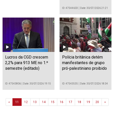
ID: 47544603
Date: 30/07/2026 21:21
Lucros da CGD crescem
Polícia britânica detém
2,2% para 913 ME no 1.º
manifestantes de grupo
semestre (editado)
pró-palestiniano proibido
ID: 47543806
Date: 30/07/2026 19:15
ID: 47543535
Date: 30/07/2026 18:34
Previous
Next
«
11
12
13
14
15
16
17
18
19
20
»