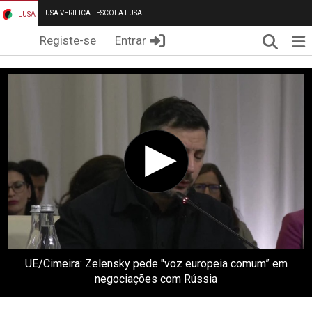
LUSA VERIFICA
ESCOLA LUSA
LUSA
Pesqui
Me
Registe-se
Entrar
UE/Cimeira: Zelensky pede "voz europeia comum” em
negociações com Rússia