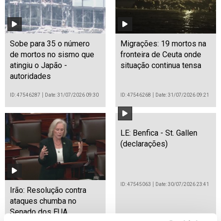
Sobe para 35 o número
Migrações: 19 mortos na
de mortos no sismo que
fronteira de Ceuta onde
atingiu o Japão -
situação continua tensa
autoridades
ID: 47546287
Date: 31/07/2026 09:30
ID: 47546268
Date: 31/07/2026 09:21
LE: Benfica - St. Gallen
(declarações)
ID: 47545063
Date: 30/07/2026 23:41
Irão: Resolução contra
ataques chumba no
Senado dos EUA