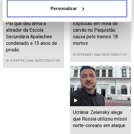
Personalizar
Pai que deu arma a
Explosão em mina de
atirador da Escola
carvão no Paquistão
Secundária Apalachee
causa pelo menos 18
condenado a 15 anos de
mortos
prisão
ID: 47544655
Date: 30/07/2026 21:35
ID: 47544746
Date: 30/07/2026 21:49
Ucrânia: Zelensky alega
que Rússia utilizou míssil
norte-coreano em ataque