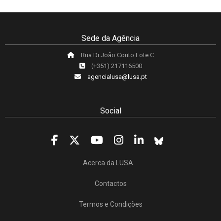
Sede da Agência
Rua Dr.João Couto Lote C
(+351) 217116500
agencialusa@lusa.pt
Social
Acerca da LUSA
Contactos
Termos e Condições