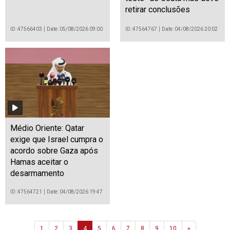
retirar conclusões
ID: 47566403
Date: 05/08/2026 09:00
ID: 47564767
Date: 04/08/2026 20:02
Médio Oriente: Qatar
exige que Israel cumpra o
acordo sobre Gaza após
Hamas aceitar o
desarmamento
ID: 47564721
Date: 04/08/2026 19:47
Next
1
2
3
4
5
6
7
8
9
10
»