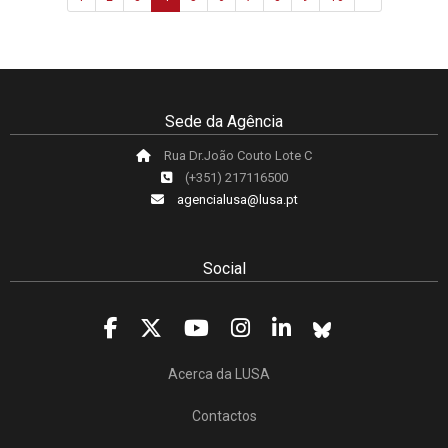
Sede da Agência
Rua Dr.João Couto Lote C
(+351) 217116500
agencialusa@lusa.pt
Social
Acerca da LUSA
Contactos