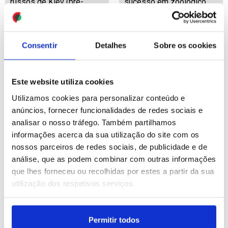
russos de Kiev (pré-
sucesso em zoológico
editado 2)
britânico
ID: 47567243
Date: 05/08/2026 12:16
ID: 47566660
Date: 05/08/2026 10:11
Consentir
Detalhes
Sobre os cookies
Este website utiliza cookies
Utilizamos cookies para personalizar conteúdo e
anúncios, fornecer funcionalidades de redes sociais e
analisar o nosso tráfego. Também partilhamos
Irão: Estreito de Ormuz
Ucrânia: Pelo menos 15
informações acerca da sua utilização do site com os
vai reabrir "muito em
mortos em
nossos parceiros de redes sociais, de publicidade e de
breve" - Trump
bombardeamentos
análise, que as podem combinar com outras informações
russos de Kiev
que lhes forneceu ou recolhidas por estes a partir da sua
utilização dos respetivos serviços.
ID: 47566521
Date: 05/08/2026 09:30
ID: 47566477
Date: 05/08/2026 09:13
Permitir todos