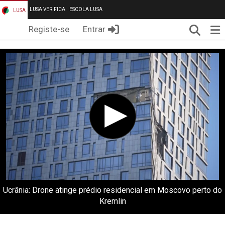
LUSA VERIFICA
ESCOLA LUSA
LUSA
Pesqui
Me
Registe-se
Entrar
Ucrânia: Drone atinge prédio residencial em Moscovo perto do
Kremlin