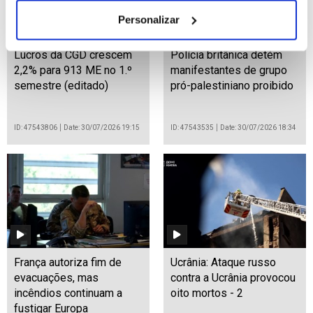
Personalizar
Lucros da CGD crescem
Polícia britânica detém
2,2% para 913 ME no 1.º
manifestantes de grupo
semestre (editado)
pró-palestiniano proibido
ID: 47543806
Date: 30/07/2026 19:15
ID: 47543535
Date: 30/07/2026 18:34
França autoriza fim de
Ucrânia: Ataque russo
evacuações, mas
contra a Ucrânia provocou
incêndios continuam a
oito mortos - 2
fustigar Europa