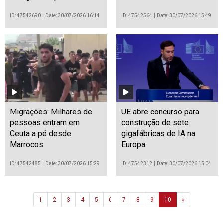
ID: 47542690
Date: 30/07/2026 16:14
ID: 47542564
Date: 30/07/2026 15:49
Migrações: Milhares de
UE abre concurso para
pessoas entram em
construção de sete
Ceuta a pé desde
gigafábricas de IA na
Marrocos
Europa
ID: 47542485
Date: 30/07/2026 15:29
ID: 47542312
Date: 30/07/2026 15:04
Next
1
2
3
4
5
6
7
8
9
10
»