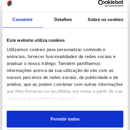
prisão
ID: 47544655
Date: 30/07/2026 21:35
ID: 47544746
Date: 30/07/2026 21:49
Consentir
Detalhes
Sobre os cookies
Este website utiliza cookies
Utilizamos cookies para personalizar conteúdo e
anúncios, fornecer funcionalidades de redes sociais e
analisar o nosso tráfego. Também partilhamos
Ucrânia: Zelensky alega
informações acerca da sua utilização do site com os
que Rússia utilizou míssil
nossos parceiros de redes sociais, de publicidade e de
norte-coreano em ataque
análise, que as podem combinar com outras informações
que lhes forneceu ou recolhidas por estes a partir da sua
ID: 47544603
Date: 30/07/2026 21:21
utilização dos respetivos serviços.
Permitir todos