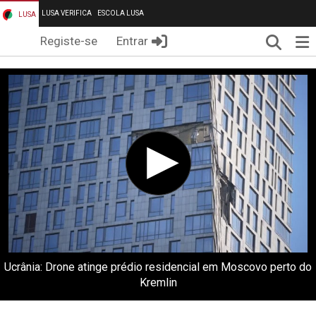
LUSA VERIFICA
ESCOLA LUSA
LUSA
Pesqui
Me
Registe-se
Entrar
Ucrânia: Drone atinge prédio residencial em Moscovo perto do
Kremlin