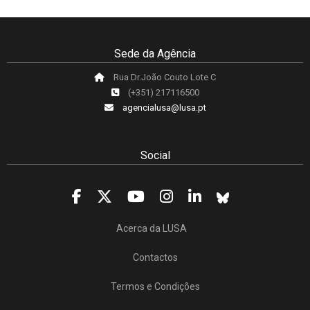
Sede da Agência
Rua Dr.João Couto Lote C
(+351) 217116500
agencialusa@lusa.pt
Social
Acerca da LUSA
Contactos
Termos e Condições