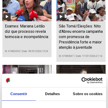
Exames: Mariana Leitão
São Tomé/Eleições: Nito
diz que processo revela
d’Abreu encerra campanha
teimosia e incompetência
com promessa de
Presidência forte e maior
atenção à juventude
ID: 47482430
Date: 18/07/2026 13:24
ID: 47480547
Date: 17/07/2026 21:16
Consentir
Detalhes
Sobre os cookies
Forte sismo no sul do
Alemanha e França
México atingiu a
acordam reforço da