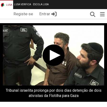
LUSA VERIFICA
ESCOLA LUSA
LUSA
Pesqui
Me
Registe-se
Entrar
Tribunal israelita prolonga por dois dias detenção de dois
ativistas da Flotilha para Gaza