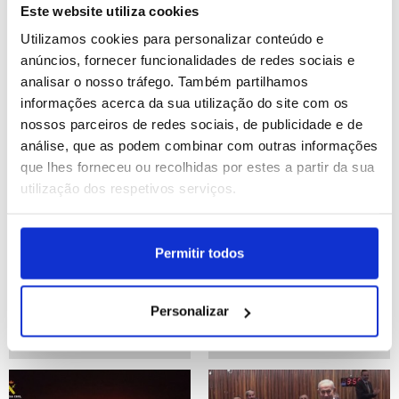
Este website utiliza cookies
Guatemala e a América
cooperação bilateral na
Central
dissuasão nuclear
Utilizamos cookies para personalizar conteúdo e
anúncios, fornecer funcionalidades de redes sociais e
ID: 47479723
Date: 17/07/2026 18:24
ID: 47479568
Date: 17/07/2026 18:02
analisar o nosso tráfego. Também partilhamos
informações acerca da sua utilização do site com os
nossos parceiros de redes sociais, de publicidade e de
análise, que as podem combinar com outras informações
que lhes forneceu ou recolhidas por estes a partir da sua
utilização dos respetivos serviços.
Ucranianos manifestam-
Andy Burnham promete
Permitir todos
se pelo segundo dia
"devolver esperança" aos
contra a demissão do
trabalhistas e britânicos
ministro da Defesa
Personalizar
ID: 47479134
Date: 17/07/2026 16:44
ID: 47478820
Date: 17/07/2026 15:58