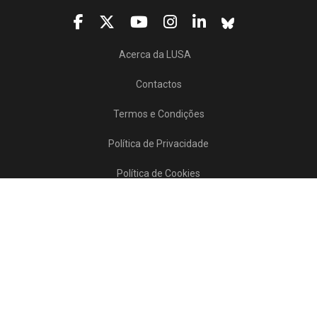
Acerca da LUSA
Contactos
Termos e Condições
Política de Privacidade
Política de Cookies
Projetos/SATDAP
Lusa Agência de Notícias de Portugal, 2017 © Todos os direitos reservados
Powered by
>>
news
asset