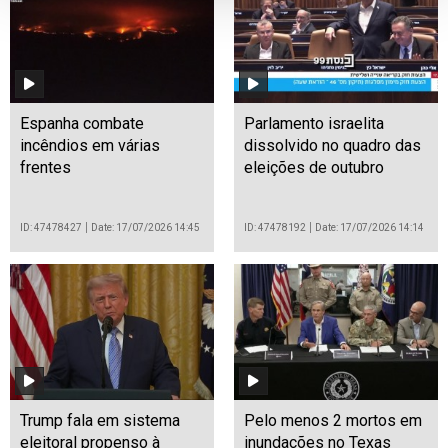
Espanha combate
Parlamento israelita
incêndios em várias
dissolvido no quadro das
frentes
eleições de outubro
ID: 47478427
Date: 17/07/2026 14:45
ID: 47478192
Date: 17/07/2026 14:14
Trump fala em sistema
Pelo menos 2 mortos em
eleitoral propenso à
inundações no Texas