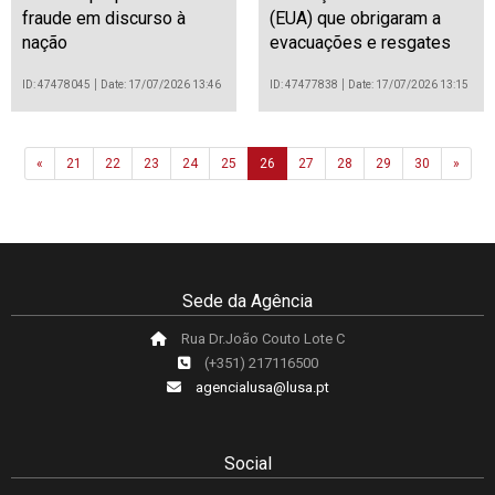
fraude em discurso à
(EUA) que obrigaram a
nação
evacuações e resgates
ID: 47478045
Date: 17/07/2026 13:46
ID: 47477838
Date: 17/07/2026 13:15
Previous
Next
«
21
22
23
24
25
26
27
28
29
30
»
Sede da Agência
Rua Dr.João Couto Lote C
(+351) 217116500
agencialusa@lusa.pt
Social