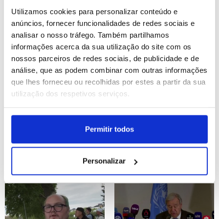
Utilizamos cookies para personalizar conteúdo e
ID: 47525951
Date: 27/07/2026 14:44
ID: 47525855
Date: 27/07/2026 14:26
anúncios, fornecer funcionalidades de redes sociais e
analisar o nosso tráfego. Também partilhamos
informações acerca da sua utilização do site com os
nossos parceiros de redes sociais, de publicidade e de
análise, que as podem combinar com outras informações
que lhes forneceu ou recolhidas por estes a partir da sua
utilização dos respetivos serviços.
Alegado autor do ataque
Pelo menos 10 mortos e
em Berlim foi morto pela
23 feridos em cheia no
Permitir todos
polícia
noroeste da China
Personalizar
ID: 47525714
Date: 27/07/2026 13:53
ID: 47525601
Date: 27/07/2026 13:29