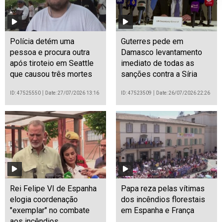
Polícia detém uma
Guterres pede em
pessoa e procura outra
Damasco levantamento
após tiroteio em Seattle
imediato de todas as
que causou três mortes
sanções contra a Síria
ID: 47525550
Date: 27/07/2026 13:16
ID: 47523509
Date: 26/07/2026 22:26
Rei Felipe VI de Espanha
Papa reza pelas vítimas
elogia coordenação
dos incêndios florestais
"exemplar" no combate
em Espanha e França
aos incêndios