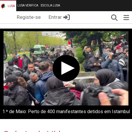
LUSA VERIFICA
ESCOLA LUSA
LUSA
Pesqui
Me
Registe-se
Entrar
1.º de Maio: Perto de 400 manifestantes detidos em Istambul