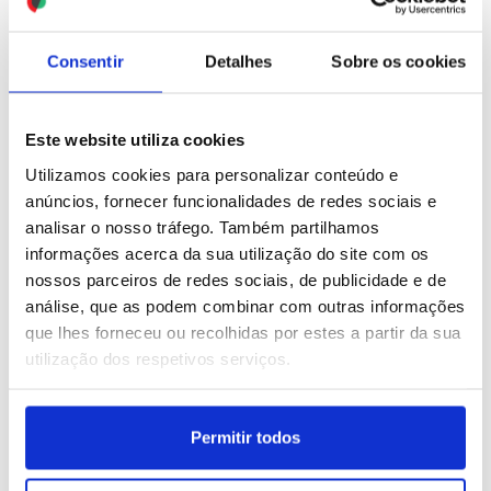
ID: 47544655
Date: 30/07/2026 21:35
ID: 47544746
Date: 30/07/2026 21:49
Consentir
Detalhes
Sobre os cookies
Este website utiliza cookies
Utilizamos cookies para personalizar conteúdo e
anúncios, fornecer funcionalidades de redes sociais e
analisar o nosso tráfego. Também partilhamos
Ucrânia: Zelensky alega
que Rússia utilizou míssil
informações acerca da sua utilização do site com os
norte-coreano em ataque
nossos parceiros de redes sociais, de publicidade e de
análise, que as podem combinar com outras informações
que lhes forneceu ou recolhidas por estes a partir da sua
ID: 47544603
Date: 30/07/2026 21:21
utilização dos respetivos serviços.
Permitir todos