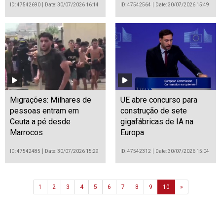
ID: 47542690
Date: 30/07/2026 16:14
ID: 47542564
Date: 30/07/2026 15:49
Migrações: Milhares de
UE abre concurso para
pessoas entram em
construção de sete
Ceuta a pé desde
gigafábricas de IA na
Marrocos
Europa
ID: 47542485
Date: 30/07/2026 15:29
ID: 47542312
Date: 30/07/2026 15:04
Next
1
2
3
4
5
6
7
8
9
10
»