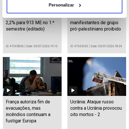
Personalizar
Lucros da CGD crescem
Polícia britânica detém
2,2% para 913 ME no 1.º
manifestantes de grupo
semestre (editado)
pró-palestiniano proibido
ID: 47543806
Date: 30/07/2026 19:15
ID: 47543535
Date: 30/07/2026 18:34
França autoriza fim de
Ucrânia: Ataque russo
evacuações, mas
contra a Ucrânia provocou
incêndios continuam a
oito mortos - 2
fustigar Europa