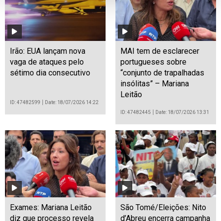
Irão: EUA lançam nova
MAI tem de esclarecer
vaga de ataques pelo
portugueses sobre
sétimo dia consecutivo
“conjunto de trapalhadas
insólitas” – Mariana
Leitão
ID: 47482599
Date: 18/07/2026 14:22
ID: 47482445
Date: 18/07/2026 13:31
Exames: Mariana Leitão
São Tomé/Eleições: Nito
diz que processo revela
d’Abreu encerra campanha