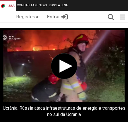
COMBATE FAKE NEWS
ESCOLA LUSA
LUSA
Pesqui
Me
Registe-se
Entrar
Ucrânia: Rússia ataca infraestruturas de energia e transportes
no sul da Ucrânia