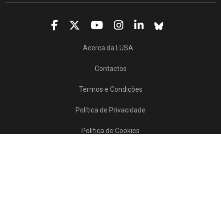
Acerca da LUSA
Contactos
Termos e Condições
Política de Privacidade
Política de Cookies
Projetos/SATDAP
Lusa Agência de Notícias de Portugal, 2017 © Todos os direitos reservados
Powered by
>>
news
asset