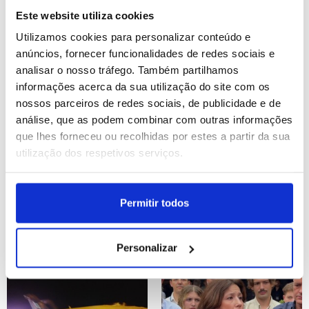
Vila Franca do Campo
Vila Franca do Campo
Este website utiliza cookies
(editado)
ID: 47478322
Date: 19/07/2026 08:00
Utilizamos cookies para personalizar conteúdo e
ID: 47478294
Date: 19/07/2026 08:00
anúncios, fornecer funcionalidades de redes sociais e
analisar o nosso tráfego. Também partilhamos
informações acerca da sua utilização do site com os
nossos parceiros de redes sociais, de publicidade e de
análise, que as podem combinar com outras informações
que lhes forneceu ou recolhidas por estes a partir da sua
utilização dos respetivos serviços.
São Tomé/Eleições: UE
Prosseguem buscas para
gostaria de ver mais
encontrar sobreviventes
Permitir todos
recomendações acatadas
de deslizamento de terra
– chefe da missão
na China
Personalizar
ID: 47483457
Date: 18/07/2026 17:48
ID: 47482601
Date: 18/07/2026 14:25