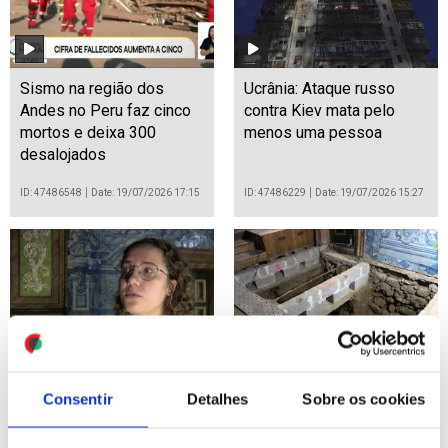
Sismo na região dos
Ucrânia: Ataque russo
Andes no Peru faz cinco
contra Kiev mata pelo
mortos e deixa 300
menos uma pessoa
desalojados
ID: 47486548
Date: 19/07/2026 17:15
ID: 47486229
Date: 19/07/2026 15:27
Escavações revelam
Escavações revelam
Consentir
Detalhes
Sobre os cookies
novos enterramentos na
novos enterramentos na
capela-mor de igreja de
capela-mor de igreja de