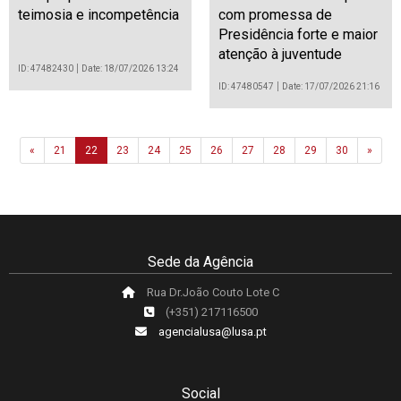
teimosia e incompetência
com promessa de
Presidência forte e maior
atenção à juventude
ID: 47482430
Date: 18/07/2026 13:24
ID: 47480547
Date: 17/07/2026 21:16
Previous
Next
«
21
22
23
24
25
26
27
28
29
30
»
Sede da Agência
Rua Dr.João Couto Lote C
(+351) 217116500
agencialusa@lusa.pt
Social