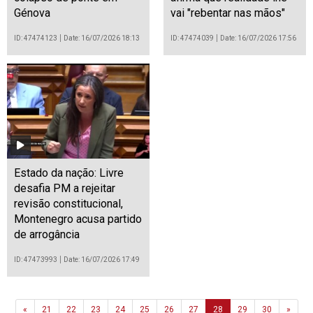
Génova
vai "rebentar nas mãos"
ID: 47474123
Date: 16/07/2026 18:13
ID: 47474039
Date: 16/07/2026 17:56
Estado da nação: Livre
desafia PM a rejeitar
revisão constitucional,
Montenegro acusa partido
de arrogância
ID: 47473993
Date: 16/07/2026 17:49
Previous
Next
«
21
22
23
24
25
26
27
28
29
30
»