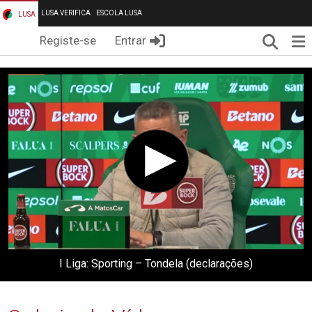
LUSA VERIFICA
ESCOLA LUSA
LUSA
Pesqui
Me
Registe-se
Entrar
I Liga: Sporting – Tondela (declarações)