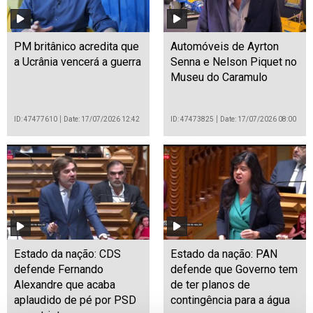
PM britânico acredita que
Automóveis de Ayrton
a Ucrânia vencerá a guerra
Senna e Nelson Piquet no
Museu do Caramulo
ID: 47477610
Date: 17/07/2026 12:42
ID: 47473825
Date: 17/07/2026 08:00
Estado da nação: CDS
Estado da nação: PAN
defende Fernando
defende que Governo tem
Alexandre que acaba
de ter planos de
aplaudido de pé por PSD
contingência para a água