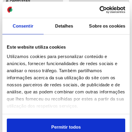
e centristas
ID: 47474329
Date: 16/07/2026 19:04
ID: 47474762
Date: 16/07/2026 20:04
Consentir
Detalhes
Sobre os cookies
Este website utiliza cookies
Utilizamos cookies para personalizar conteúdo e
Bombeiros combatem
anúncios, fornecer funcionalidades de redes sociais e
incêndio florestal no
analisar o nosso tráfego. Também partilhamos
nordeste de Espanha
informações acerca da sua utilização do site com os
nossos parceiros de redes sociais, de publicidade e de
análise, que as podem combinar com outras informações
ID: 47474240
Date: 16/07/2026 18:44
que lhes forneceu ou recolhidas por estes a partir da sua
utilização dos respetivos serviços.
Permitir todos