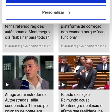
Personalizar
Estado da nação: JPP
Estado da nação: BE
lamenta que PM não
compara Governo à
tenha referido regiões
plataforma de correção
autónomas e Montenegro
dos exames porque “nada
diz “trabalhar para todos”
funciona”
ID: 47474231
Date: 16/07/2026 18:40
ID: 47474207
Date: 16/07/2026 18:35
Antigo administrador da
Estado da nação:
Autoestradas Itália
Raimundo acusa
condenado a 12 anos por
Montenegro de ilusão e
colapso de ponte em
afirma que realidade lhe